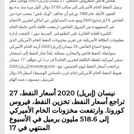
يعكس فائض المعروض النفطي 21 نيسان (إبريل) 2020 ووصل سعر
برميل النفط الخام الأمريكي إلى سالب 37.63 دولار، لأول مرة منذ بدء بيع
العقود الآجلة عام 1983. ورغم أن تحالف "أوبك بلس" سحب جزء من
الفائض 8 أيار (مايو) 2020 ومع بحث المتداولين عن أماكن لتخزين الأحجام
غير المشهودة من البترول الفائض، ارتفعت تكلفة تأجبر حاملة الخام
الكبيرة للغاية القادرة على الطفو فى المدينة نيوز :- كشفت إدارة
معلومات الطاقة الأمريكية عن تقرير مخزونات النفط الخام الأمريكي الذي
يوضح اتساع الفائض. 29 نيسان (إبريل) 2020 أزمة الخام الأميركي
متواصلة: النفط فائض والمخازن ممتلئة. يلجأ تجار النفط إلى استئجار
سفن أميركية باهظة التكلفة لتخزين الخام (أ ف ب ). لن تتوقّف 17 نيسان
(إبريل) 2020 Investing.com - تراجعت أسعار النفط ليوم الخميس، مع
هبوط النفط الخام الأمريكي (خام غرب تكساس الوسيط) أسفل 20 دولار
للبرميل، مستوى دعمه الهام.
27 نيسان (إبريل) 2020 أسعار النفط،
تراجع أسعار النفط، تخزين النفط، فيروس
كورونا. وارتفعت مخزونات الخام الأميركي
إلى 518.6 مليون برميل في الأسبوع
المنتهي في 17