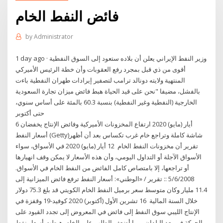
فائض النفط الخام
by
Administrator
1 day ago · وزير النفط الإيراني يعلن أن بلاده ستعود إلى السوق النفطية
أقوى من ذي قبل بمجرد رفع العقوبات وأن خطة الرئيس الأميركي
المنتهية ولايته دونالد ترامب لتصفير إيرادات طهران النفطية باءت
بالفشل، مضيفا "نحن على قيد الحياة هبط فائض ميزان تجارة السعودية
الخارجية (النفطية وغير النفطية) بنسبة 60.3 بالمئة على أساس سنوي،
حتى أكتوبر
6 أيار (مايو) 2020 ارتفاع المخزونات الأميركية وفائض الإنتاج يخفضان
أسعار النفط (Getty)شاشة كاملة وتراجع خام غرب تكساس بعد أن أظهر
تقرير أن مخزونات النفط الخام 12 أيار (مايو) 2020 في الأسواق، سواء
الأسواق الآجلة أو التداول اليومي، وأن هذه الأسعار لا يمكن وقف انهيارها
أو تراجعها، إلا بامتصاص كامل الفائض من النفط الخام في الأسواق.
5/6/2008 :: تقرير / «الوطني»: أسعار النفط ترفع فائض الميزانية إلى
11.4 مليار وكان متوسط سعر برميل النفط الخام الكويتي قد بلغ 75.3 دولار
خلال السنة المالية 16 تشرين الأول (أكتوبر) 2020 كوفيد-19 وقفزة في
الإنتاج الليبي سوق النفط إلى فائض في المعروض إلى تجدد القيود على
الحركة في بعد البلدان، مما أضعف الطلب على الخام. هبطت أسعار نفط