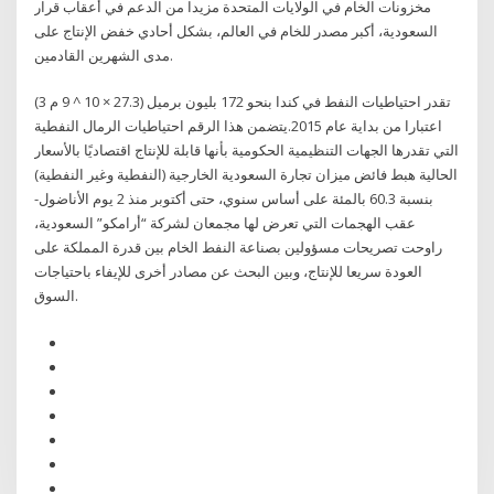
مخزونات الخام في الولايات المتحدة مزيدا من الدعم في أعقاب قرار
السعودية، أكبر مصدر للخام في العالم، بشكل أحادي خفض الإنتاج على
مدى الشهرين القادمين.
تقدر احتياطيات النفط في كندا بنحو 172 بليون برميل (27.3 × 10 ^ 9 م 3)
اعتبارا من بداية عام 2015.يتضمن هذا الرقم احتياطيات الرمال النفطية
التي تقدرها الجهات التنظيمية الحكومية بأنها قابلة للإنتاج اقتصاديًا بالأسعار
الحالية هبط فائض ميزان تجارة السعودية الخارجية (النفطية وغير النفطية)
بنسبة 60.3 بالمئة على أساس سنوي، حتى أكتوبر منذ 2 يوم الأناضول-
عقب الهجمات التي تعرض لها مجمعان لشركة “أرامكو” السعودية،
راوحت تصريحات مسؤولين بصناعة النفط الخام بين قدرة المملكة على
العودة سريعا للإنتاج، وبين البحث عن مصادر أخرى للإيفاء باحتياجات
السوق.