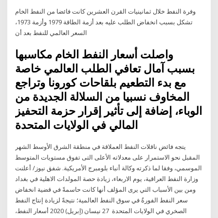
وفرة النفط خلال ثمانينيات القرن العشرين كانت فائضا من النفط الخام
تشكل بسبب انخفاض الطلب عليه بعد أزمة الطاقة 1979 وأزمة 1973،
السعر العالمي للنفط بعد أن
واصلت أسعار النفط الخام مكاسبها
بسبب آمال تعافي الطلب العالمي خاصة
مع بدء التطعيم بلقاحات كورونا وتراجع
المخاوف نسبيا من السلالة الجديدة من
الوباء، إضافة إلى تأثير إقرار حزمة التحفيز
المالي في الولايات المتحدة
يتجه فائض ناقلات النفط العملاقة في منطقة الشرق الأوسط الشهر
المقبل نحو الاستمرار على معدلاته الأعلى التى تفوق مستويات المتوسط
الموسمي، وفقا لما ذكرته وكالة أنباء بلومبرج الأمريكية. شفق نيوز/ أعلنت
وزارة النفط العراقية، يوم الاربعاء، زيادة حصة المولدات الاهلية في بغداد
ومن بين الأسباب التي يرى المؤلف أنها كانت حاسمةً في قضية انخفاض
سعر النفط الفورةُ في سوق النفط العالمية؛ نتيجةً لزيادة إنتاج النفط
الصخري في الولايات المتحدة 27 نيسان (إبريل) 2020 أسعار النفط،