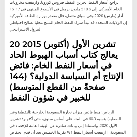
تراجع أسعار النفط، تخزين النفط، فيروس كورونا. وارتفعت مخزونات
الخام الأميركي إلى 518.6 مليون برميل في الأسبوع المنتهي في 17 16
آذار (مارس) 2020 وفي سياق متصل، قال مصدر بوزارة الطاقة الأميركية
إن الولايات المتحدة قد تبدأ شراء النفط الخام المنتج محليا لصالح احتياطي
البترول الاستراتيجي
20 تشرين الأول (أكتوبر) 2015
يعالج كتاب أسباب الهبوط الحاد
في أسعار النفط الخام: فائض
الإنتاج أم السياسة الدولية؟ (144
صفحةً من القطع المتوسط)
للخبير في شؤون النفط
الرياض: هبط فائض ميزان تجارة السعودية الخارجية (النفطية وغير
النفطية) بنسبة 60.3 في المئة على أساس سنوي، حتى أكتوبر/ تشرين
الأول 2020. واستنادا إلى بيانات صادرة عن الهيئة العامة للإحصاء في
السعودية، ا ارتفعت أسعار النفط 1% تقريبا الخميس بعد أن قدم انخفاض