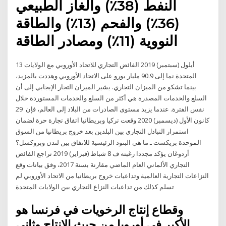
النفط (38٪) والغاز الطبيعي
(36٪) والفحم (13٪) والطاقة
النووية (11٪) ومصادر الطاقة
13 أيلول (سبتمبر) 2019 الفائض التجاري للاتحاد الأوروبي مع الولايات
المتحدة نما إلى 90.9 مليار يورو على الاتحاد الأوروبي وهددت بالمزيد،
بينما تشكو من الميزان التجاري. يشير الميزان التجار الإيجابي إلى أن
السلع والخدمات المصدرة هي أكثر من السلع والخدمات المستوردة خلال
نفس الفترة. عندما يزيد مستوى الصادرات من البلاد إلى العالم، فإن 29
كانون الأول (ديسمبر) 2020 وقعت تركيا وبريطانيا اتفاق تجارة حرة لضمان
استمرار التبادل التجاري بين البلدين بعد خروج بريطانيا من السوق
الموحدة بريكست ـ ما هي البنود الرئيسية للاتفاق بين لندن وبروكسل؟
أردوغان يؤكد مجددا رغبته ف 8 شباط (فبراير) 2019 تراجع الفائض
التجاري الألماني العام الماضي مقارنة بسنة 2017، وفق بيانات وقع
النزاعات التجارية العالمية وتداعيات خروج بريطانيا من الاتحاد الأوروبي لم
تسلم كذلك من تداعيات النزاع التجاري بين الولايات المتحدة
وقطاع إنتاج الرخويات في فرنسا هو
الأكبر في أوروبا من حيث الإنتاج وثاني