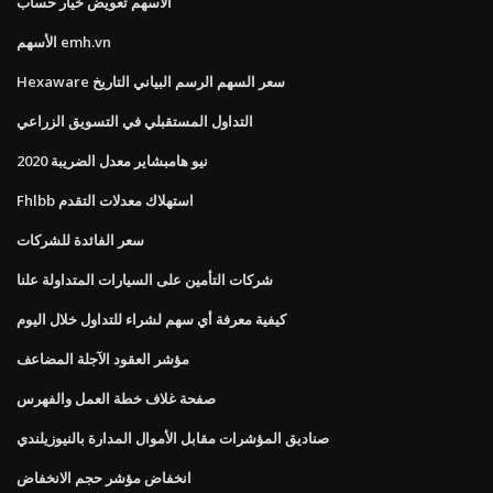
الأسهم تعويض خيار حساب
الأسهم emh.vn
Hexaware سعر السهم الرسم البياني التاريخ
التداول المستقبلي في التسويق الزراعي
نيو هامبشاير معدل الضريبة 2020
Fhlbb استهلاك معدلات التقدم
سعر الفائدة للشركات
شركات التأمين على السيارات المتداولة علنا
كيفية معرفة أي سهم لشراء للتداول خلال اليوم
مؤشر العقود الآجلة المضاعف
صفحة غلاف خطة العمل والفهرس
صناديق المؤشرات مقابل الأموال المدارة بالنيوزيلندي
انخفاض مؤشر حجم الانخفاض