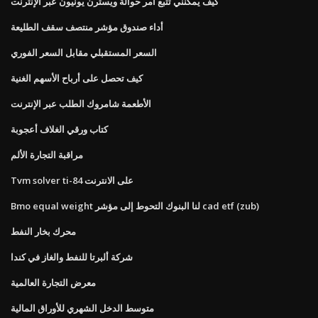
كيف يمكنني تتبع أمر حوالة ويسترن يونيون عبر الإنترنت
أداء صندوق مؤشر منتصف سقف الطليعة
السعر المستقبلي مقابل السعر الفوري
كيف تحصل على أرباح الأسهم الغنية
الأطعمة شامروك الطلب عبر الإنترنت
كتاب ورقي الغلاف أعجوبة
مراقبة التجارة الألم
Tvm solver ti-84 على الانترنت
Bmo equal weight لنا البنوك التحوط إلى مؤشر cad etf (zub)
محرك بخار النفط
شركة ألبرتا للنفط والغاز في كندا
معرض التجارة العالمية
متوسط ​​الدخل الشهري للأوراق المالية