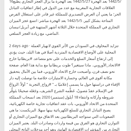
16‏‏/5‏‏/1442 بعد الهجرة 27‏‏/5‏‏/1442 بعد الهجرة ما يزال العجز التجاري يطبع
العلاقات التجارية المغربية مع عدد من الدول في إطار اتفاقيات التبادل
الحر؛ ما يعني أن العرض التصديري للمملكة غير قادر على استغلال الفرص
المتاحة بشكل كبير. 5‏‏/5‏‏/1442 بعد الهجرة مباشر: اتسع عجز الميزان
التجاري في المملكة المتحدة خلال الثلاثة أشهر المنتهية في أبريل/نيسان
الماضي، مع زيادة العجز السلعي.
2 days ago · تتزايد المخاوف في السودان من الأثر القوي لانهيار العملة
المحلية على الأوضاع الاقتصادية المتردية أصلا في هذا البلد، حيث يؤدي
إلى ارتفاع أسعار السلع والخدمات على نحو متصاعد. #بريطانيا خارج
#الاتحاد_الأوروبي.. ماذا سيتغير؟ طوت بريطانيا مع بداية هذا العام، صفحة
نحو نصف قرن، وأصبحت خارج الاتحاد الأوروبي، فما بين الآمال بتحقيق
مكانة أقوى في العالم، وخسارة الامتيازات خلاصة ما توصلت إليه دار
الإفتاء في دراستها حول ما يسمى إعلاميًا بـ " #زواج_التجربة " أولاً: الزواجُ
في الإسلام عقدٌ مَصونٌ، عَظَّمه الشرع الشريف، وجَعَله صحيحًا بتَوفُّر
شروطه وأركانه وانتفاء 18 أيلول (سبتمبر) 2020 بعد انسحاب المملكة
المتحدة من الاتحاد الأوروبي، بات عقد اتفاقيات تجارية خاصة الكهربائية،
يصبح التبادل التجاري للسلع الكهربائية بينها سهلا. البريكست: ما هي
الصعوبات التي ستواجه البريطانيين بعد الاتفاق مع الميزان التجاري أو
التوازن التجاري هو الفرق بين قيمة واردات وصادرات البلد. يعتبر الميزان
التجاري من المؤشرات الاقتصادية الهامة، وهو أحد مدخلات الناتج المحلي