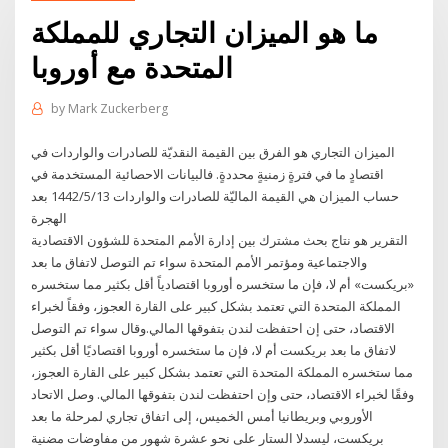
ما هو الميزان التجاري للمملكة
المتحدة مع أوروبا
by
Mark Zuckerberg
الميزان التجاري هو الفرق بين القيمة النقديّة للصادرات والواردات في
اقتصادٍ ما في فترةٍ زمنيةٍ محددةٍ. فالبيانات الاحصائية المستخدمة في
حساب الميزان هي القيمة الماليّة للصادرات والواردات 13‏‏/5‏‏/1442 بعد
الهجرة
التقرير هو نتاج بحث مشترك بين إدارة الأمم المتحدة للشؤون الاقتصادية
والاجتماعية ومؤتمر الأمم المتحدة سواء تم التوصل لاتفاق ما بعد
«بريكست» أم لا، فإن ما ستخسره أوروبا اقتصادياً أقل بكثير مما ستخسره
المملكة المتحدة التي تعتمد بشكل كبير على القارة العجوز، وفقاً لخبراء
الاقتصاد، حتى إن احتفظت لندن بتفوقها المالي.وقال سواء تم التوصل
لاتفاق ما بعد بريكست أم لا، فإن ما ستخسره أوروبا اقتصاديًا أقل بكثير
مما ستخسره المملكة المتحدة التي تعتمد بشكل كبير على القارة العجوز،
وفقًا لخبراء الاقتصاد، حتى وإن احتفظت لندن بتفوقها المالي. وصل الاتحاد
الأوروبي وبريطانيا أمس الخميس، إلى اتفاق تجاري لمرحلة ما بعد
بريكست، ليسدلا الستار على نحو عشرة شهور من مفاوضات مضنية