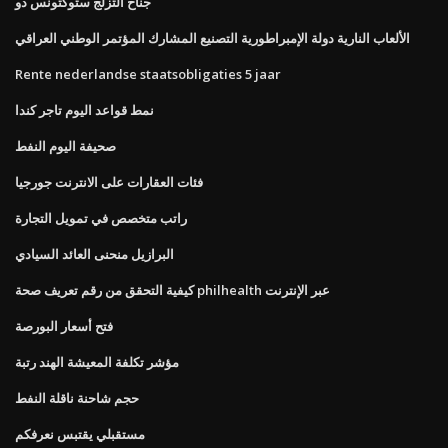
جناح التزلج ستوكتونس دو
الألعاب النارية دولة الإمبراطورية التصنيع المشارك المؤتمر الوطني العراقي
Rente nederlandse staatsobligaties 5 jaar
نمط قواعد اليوم تاجر كندا
صحيفة اليوم النفط
فئات العقارات على الانترنت جورجيا
راتب متخصص في تمويل التجارة
البرازيل منحنى العائد السيادي
كيفية التحقق من رقم تعريف صحة philhealth عبر الإنترنت
فتح أسعار البورصة
مؤشر تكلفة المعيشة الهند رتبة
حجم شاحنة ناقلة النفط
مستقبلي يقتبس نعرفكم