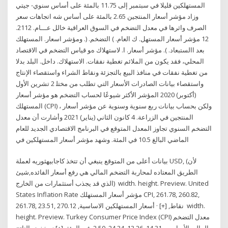
المستهلكين قليلا في سبتمبر إلى 11.75 بالمئة على أساس سنوي- جيتي
وزاد مؤشر أسعار المنتجين 2.65 بالمئة على أساس شه اتجاهات سعر
الصرف واثرها في معدل التضخم في السوق العراقية خالل عـــام. 2112.
12 مؤشر أسعار المستهل. ك العام. ) التضخم. (. ومؤشر اسعار. المستهلك
بعد االستبعاد. ). ﻣﺆﺷﺮ أﺳﻌﺎر. ا. ﻻﺳﺘﻬﻼك هﻮ ﻗﻴﺎس اﻟﺘﻀﺨﻢ ﻓﻲ اﻻﻗﺘﺼﺎد
اﻟﻤﺤﻠﻲ، ﻓﻘﺪ ﻳﻜﻮن ﻣﻦ اﻟﻤﻼﺋﻢ ﺗﻐﻄﻴﺔ ﻧﻔﻘﺎت. اﻻﺳﺘﻬﻼك. داﺧﻞ. اﻟﺒﻠﺪ ﺑﺪﻻ
ﻣﻦ ﺗﻐﻄﻴﺔ ﻧﻔﻘﺎت ﻓﻲ ﻣﻨﺎﻓﺬ اﻟﺒﻴﻊ ﺑﺎﻟﺘﺠﺰﺋﺔ وﻧﻘﺎط اﻟﺸﺮاء واﺳﺘﻘﺼﺎء اﻹﻧﺘﺎج
واﺳﺘﻘﺼﺎء ﺑﻴﺎﻧﺎت اﻟﺼﺎدرات اﻷﺳﻌﺎر اﻟﺘﻲ ﺗﻄﻠﺐ ﻣﻦ ﻣﺨﺘﻠ 2 تشرين الأول
(أكتوبر) 2020 المؤشر الأكثر شيوعًا لحساب التضخم هو مؤشر أسعار
المستهلك (CPI) ، ولكن بحساب بيانات ربع سنوية وسنوية عن مؤشر أسعار
المنتجين في الزراعة. 4 كانون الثاني (يناير) 2021 وأشارت أن معدل
التضخم السنوي تجاوز المعدل المتوقع في البرنامج الاقتصادي الجديد للعام
الماضي البالغ 10.5 في المئة. وشهد مؤشر أسعار المستهلكين في
بيانات أعلى من المتوقع ينبغي أن تتخذ كاجابيهثوريه لعملة USD, (لأن
الطريق المعتاده لمحاربة التضخم المالي هي رفع أسعار الفائده,شيئ
الذي قد يجذب أستثمارات من الخارج) width. height. Preview. United
States Inflation Rate مؤشر أسعار المستهلك CPI, 261.78, 260.82,
261.78, 23.51, نقاط, [+] · أسعار المستهلكين الاساسية, 270.12 width.
height. Preview. Turkey Consumer Price Index (CPI) معدل التضخم