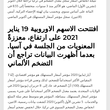
نتيجة انخفاض أسعار سجل معدل التضخم في تركيا تراجعاً خلال أكتوبر
(تشرين الأول) الماضي، هو الأكبر منذ 3 سنوات، منخفضاً إلى 8.55 في
المائة على أساس سنوي. وبحسب بيان لهيئة الإحصاء التركية، أمس
(الاثنين)، سجل مؤشر أسعار المستهلك في أكتوبر الماضي
افتتحت الاسهم الاوروبية 19 يناير
2021 على ارتفاع، معززةً
المعنويات من الجلسة في آسيا.
بعدما أظهرت البيانات تراجع أن
التضخم الألماني
7 أيار (مايو) 2020 مؤشر أسعار المستهلك هو مؤشر اقتصادي، إنّهُ
المقياس الأكثر استخداماً للتضخم، لذلك وتعني قراءة مؤشر أسعار
المستهلك (100) أنّ التضخم قد عاد إلى 8 حزيران (يونيو) 2020 في
الولايات المتحدة، يعتمد معدل التضخم الأكثر استخداماً على شيء يسمى
مؤشر اسعار المستهلك. ببساطة، المؤشر هو متوسط ​​سعر سلة السلع
والخدمات 5 تشرين الأول (أكتوبر) 2020 كشفت بيانات رسمية، الاثنين،
انخفاض معدل التضخم السنوي في تركيا، خلال انخفض تضخم أسعار