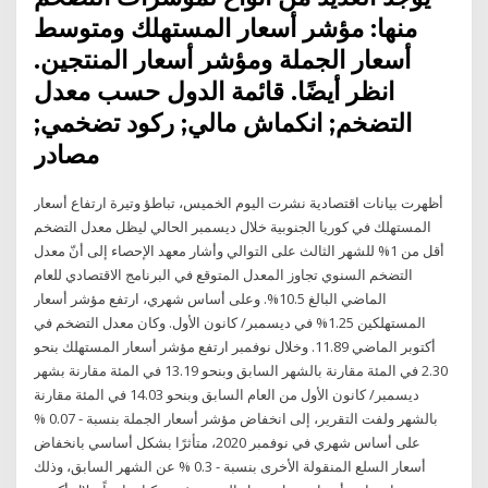
منها: مؤشر أسعار المستهلك ومتوسط
أسعار الجملة ومؤشر أسعار المنتجين.
انظر أيضًا. قائمة الدول حسب معدل
التضخم; انكماش مالي; ركود تضخمي;
مصادر
أظهرت بيانات اقتصادية نشرت اليوم الخميس، تباطؤ وتيرة ارتفاع أسعار
المستهلك في كوريا الجنوبية خلال ديسمبر الحالي ليظل معدل التضخم
أقل من 1% للشهر الثالث على التوالي وأشار معهد الإحصاء إلى أنّ معدل
التضخم السنوي تجاوز المعدل المتوقع في البرنامج الاقتصادي للعام
الماضي البالغ 10.5%. وعلى أساس شهري، ارتفع مؤشر أسعار
المستهلكين 1.25% في ديسمبر/ كانون الأول. وكان معدل التضخم في
أكتوبر الماضي 11.89. وخلال نوفمبر ارتفع مؤشر أسعار المستهلك بنحو
2.30 في المئة مقارنة بالشهر السابق وبنحو 13.19 في المئة مقارنة بشهر
ديسمبر/ كانون الأول من العام السابق وبنحو 14.03 في المئة مقارنة
بالشهر ولفت التقرير، إلى انخفاض مؤشر أسعار الجملة بنسبة - 0.07 %
على أساس شهري في نوفمبر 2020، متأثرًا بشكل أساسي بانخفاض
أسعار السلع المنقولة الأخرى بنسبة - 0.3 % عن الشهر السابق، وذلك