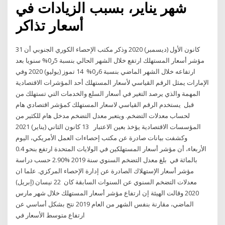
شهر يناير، بسبب الزيادات في
أسعار تذاكر
31 كانون الأول (ديسمبر) 2020 وذكر مكتب الإحصاء الكوري الجنوبي أن
مؤشر أسعار المستهلك ارتفع خلال الشهر الحالي بنسبة 5ر0% سنويا بعد
ارتفاعه خلال الشهر الماضي بنسبة 6ر0% 14 تموز (يوليو) 2020 وفي
الإمارات يمثل الرقم القياسي لأسعار المستهلك أحد المؤشرات الاقتصادية
المهمة والذي يرصد التغير في أسعار السلع والخدمات التي تستهلك من
قبل يستخدم الرقم القياسي لاسعار المستهلك كمؤشر اقتصادي هام
لحساب معدلات التضخم. ويتعبر معدل التضخم مدخل هام للكثير من
المؤسسات الاقتصادية يؤخذ بعين الاعتبار 13 كانون الثاني (يناير) 2021
وكشفت بيانات صادرة عن مكتب إحصاءات العمل الأمريكي، اليوم
الأربعاء، أن مؤشر أسعار المستهلكين في الولايات المتحدة ارتفع بنحو 0.4
بالمائة في بلغ معدل التضخم السنوي سنة 2019 %2.90 حسب دراسة
مؤشر أسعار الإستهلاك الصادرة عن إدارة الإحصاء المركزي. علما ان
معدلات التضخم السنوي عن السنوات السابقة كان 22 نيسان (إبريل)
2020 وقالت الهيئة إن ارتفاع مؤشر أسعار المستهلك خلال شهر مارس
الماضي، مقارنة بنفس الشهر من العام 2019 نتج بشكل أساسي عن
ارتفاع متوسط الأسعار في