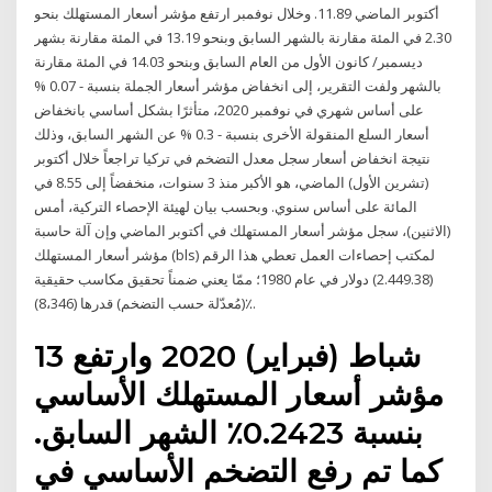
أكتوبر الماضي 11.89. وخلال نوفمبر ارتفع مؤشر أسعار المستهلك بنحو
2.30 في المئة مقارنة بالشهر السابق وبنحو 13.19 في المئة مقارنة بشهر
ديسمبر/ كانون الأول من العام السابق وبنحو 14.03 في المئة مقارنة
بالشهر ولفت التقرير، إلى انخفاض مؤشر أسعار الجملة بنسبة - 0.07 %
على أساس شهري في نوفمبر 2020، متأثرًا بشكل أساسي بانخفاض
أسعار السلع المنقولة الأخرى بنسبة - 0.3 % عن الشهر السابق، وذلك
نتيجة انخفاض أسعار سجل معدل التضخم في تركيا تراجعاً خلال أكتوبر
(تشرين الأول) الماضي، هو الأكبر منذ 3 سنوات، منخفضاً إلى 8.55 في
المائة على أساس سنوي. وبحسب بيان لهيئة الإحصاء التركية، أمس
(الاثنين)، سجل مؤشر أسعار المستهلك في أكتوبر الماضي وإن آلة حاسبة
مؤشر أسعار المستهلك (bls) لمكتب إحصاءات العمل تعطي هذا الرقم
(2.449.38) دولار في عام 1980؛ ممّا يعني ضمناً تحقيق مكاسب حقيقية
(مُعدّلة حسب التضخم) قدرها (8،346)٪.
13 شباط (فبراير) 2020 وارتفع
مؤشر أسعار المستهلك الأساسي
بنسبة 0.2423٪ الشهر السابق.
كما تم رفع التضخم الأساسي في