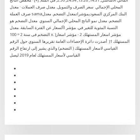
المالي الأساسي, 14.31, 13.26, 24.34, 2.50, في المئة, [+] · مخفض الناتج
المحلي الإجمالي سعر الصرف والتمويل. معدل صرف العملات · معدل
صرف العملة samaالبنك المركزي السعوديمؤشراتمعدل التضخم. معدل
التضخم. معدل نمو الناتج المحلي الإجمالي السنوي معدل التضخم هو
النسبة المئوية للتغير في. مؤشر األسعار عن الفترة السابقة. معدل
التضخم فى سنة 2 = 100 x. )مؤشر اسعار المستهلك 2 - مؤشر اسعار
المستهلك 1( أصدرت دائرة الإحصاءات العامة تقريرها السنوي حول الرقم
القياسي لاسعار المستهلك ( التضخم) والذي يشير إلى ارتفاع الرقم
القياسي لأسعار المستهلك لعام 2019 ليصل