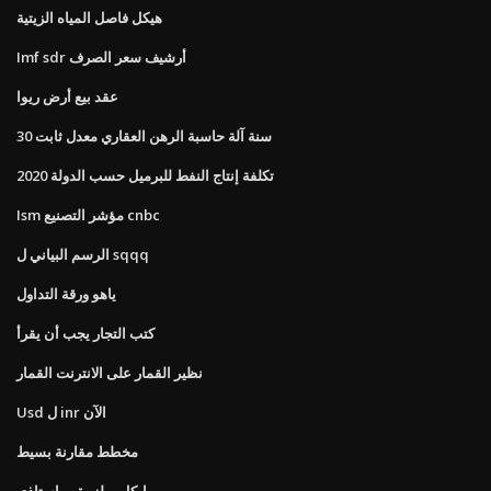
هيكل فاصل المياه الزيتية
Imf sdr أرشيف سعر الصرف
عقد بيع أرض ريوا
30 سنة آلة حاسبة الرهن العقاري معدل ثابت
تكلفة إنتاج النفط للبرميل حسب الدولة 2020
Ism مؤشر التصنيع cnbc
الرسم البياني ل sqqq
ياهو ورقة التداول
كتب التجار يجب أن يقرأ
نظير القمار على الانترنت القمار
Usd ل inr الآن
مخطط مقارنة بسيط
مايكل ميلز يقيم استاذي