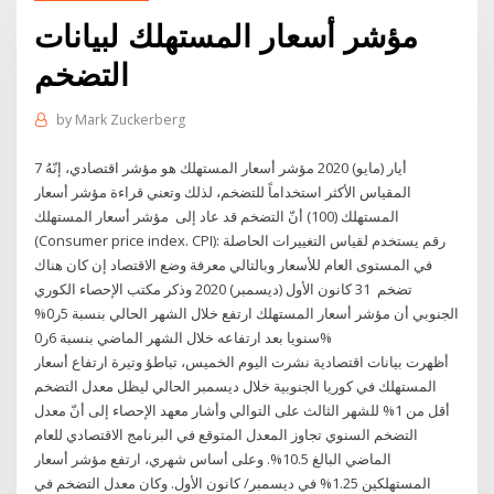
مؤشر أسعار المستهلك لبيانات
التضخم
by
Mark Zuckerberg
7 أيار (مايو) 2020 مؤشر أسعار المستهلك هو مؤشر اقتصادي، إنّهُ
المقياس الأكثر استخداماً للتضخم، لذلك وتعني قراءة مؤشر أسعار
المستهلك (100) أنّ التضخم قد عاد إلى مؤشر أسعار المستهلك
(Consumer price index. CPI): رقم يستخدم لقياس التغييرات الحاصلة
في المستوى العام للأسعار وبالتالي معرفة وضع الاقتصاد إن كان هناك
تضخم 31 كانون الأول (ديسمبر) 2020 وذكر مكتب الإحصاء الكوري
الجنوبي أن مؤشر أسعار المستهلك ارتفع خلال الشهر الحالي بنسبة 5ر0%
سنويا بعد ارتفاعه خلال الشهر الماضي بنسبة 6ر0%
أظهرت بيانات اقتصادية نشرت اليوم الخميس، تباطؤ وتيرة ارتفاع أسعار
المستهلك في كوريا الجنوبية خلال ديسمبر الحالي ليظل معدل التضخم
أقل من 1% للشهر الثالث على التوالي وأشار معهد الإحصاء إلى أنّ معدل
التضخم السنوي تجاوز المعدل المتوقع في البرنامج الاقتصادي للعام
الماضي البالغ 10.5%. وعلى أساس شهري، ارتفع مؤشر أسعار
المستهلكين 1.25% في ديسمبر/ كانون الأول. وكان معدل التضخم في