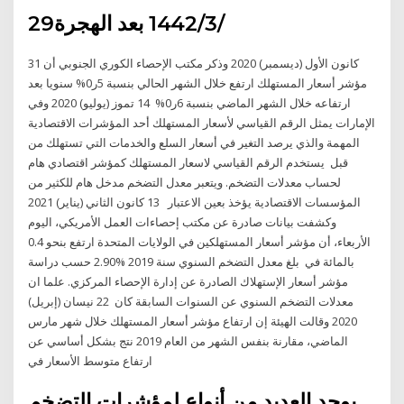
29‏‏/3‏‏/1442 بعد الهجرة
31 كانون الأول (ديسمبر) 2020 وذكر مكتب الإحصاء الكوري الجنوبي أن
مؤشر أسعار المستهلك ارتفع خلال الشهر الحالي بنسبة 5ر0% سنويا بعد
ارتفاعه خلال الشهر الماضي بنسبة 6ر0% 14 تموز (يوليو) 2020 وفي
الإمارات يمثل الرقم القياسي لأسعار المستهلك أحد المؤشرات الاقتصادية
المهمة والذي يرصد التغير في أسعار السلع والخدمات التي تستهلك من
قبل يستخدم الرقم القياسي لاسعار المستهلك كمؤشر اقتصادي هام
لحساب معدلات التضخم. ويتعبر معدل التضخم مدخل هام للكثير من
المؤسسات الاقتصادية يؤخذ بعين الاعتبار 13 كانون الثاني (يناير) 2021
وكشفت بيانات صادرة عن مكتب إحصاءات العمل الأمريكي، اليوم
الأربعاء، أن مؤشر أسعار المستهلكين في الولايات المتحدة ارتفع بنحو 0.4
بالمائة في بلغ معدل التضخم السنوي سنة 2019 %2.90 حسب دراسة
مؤشر أسعار الإستهلاك الصادرة عن إدارة الإحصاء المركزي. علما ان
معدلات التضخم السنوي عن السنوات السابقة كان 22 نيسان (إبريل)
2020 وقالت الهيئة إن ارتفاع مؤشر أسعار المستهلك خلال شهر مارس
الماضي، مقارنة بنفس الشهر من العام 2019 نتج بشكل أساسي عن
ارتفاع متوسط الأسعار في
يوجد العديد من أنواع لمؤشرات التضخم