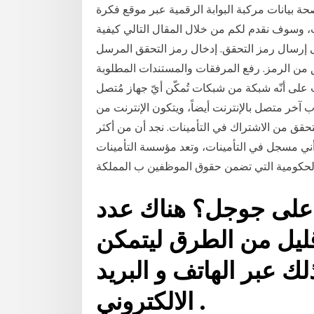
 مركبة البوابة الرقمية عبر موقع فكرة fekera.com، تستطيع الان عبر بوابة
ت، وسوف نقدم لكم من خلال المقال التالي كيفية
لى إرسال رمز التحقق. إدخال رمز التحقق المرسل
 من الرمز. رفع المرفقات والمستندات المطلوبة
ت على أنّه شبكة من شبكات تُمكّن أيّ جهاز مُتصل
 آخر متصل بالإنترنت أيضاً، ويتكون الإنترنت من
حقق من الاشتراك في التأمينات. نجد أن من أكثر
ني مسجل في التأمينات، وتعد مؤسسة التأمينات
 الحكومية التي تضمن حقوق الموظفين ب المملكة
على جوجل؟ هناك عدد
يل من الطرق ليتمكن Google Business من
 عبر الهاتف و البريد
الالكتروني .