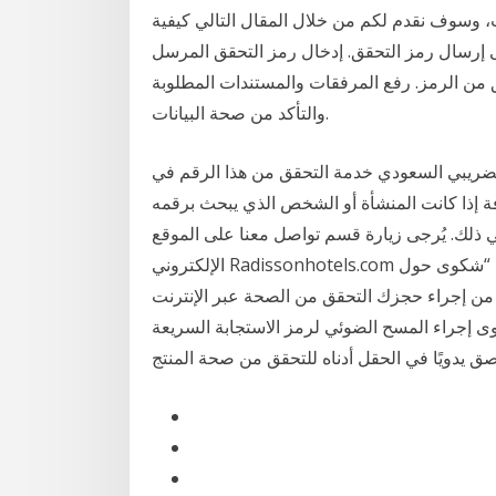
ت، وسوف نقدم لكم من خلال المقال التالي كيفية
لى إرسال رمز التحقق. إدخال رمز التحقق المرسل
 من الرمز. رفع المرفقات والمستندات المطلوبة
والتأكد من صحة البيانات.
م الضريبي السعودي خدمة التحقق من هذا الرقم في
فة إذا كانت المنشأة أو الشخص الذي يبحث برقمه
ذلك. يُرجى زيارة قسم تواصل معنا على الموقع
الإلكتروني Radissonhotels.com واختر طريقة الاتصال “عبر الإنترنت” ثم اختر الموضوع “شكوى حول
أسعار على الإنترنت”، وذلك خلال 24 ساعة من إجراء حجزك التحقق من الصحة عبر الإنترنت
المسح الضوئي لرمز الاستجابة السريعة (QR) على الملصق باستخدام هاتفك الذكي، أو
 يدويًا في الحقل أدناه للتحقق من صحة المنتج