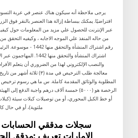
يرجى ملاحظة أنه سيكون هناك عنصر في عربة التسوق ب
افتراضيًا. يمكنك ببساطة إزالة هذا العنصر بالنقر فوق الزر ف
من حاله المنفذ علي الموجه الاجابه ، وكيفيه التحقق م
رقم اشتراك المنشأة والتح
اشتراك المنشأة والتحقق من
والنصب الإلكتروني لهذا من الضروري أن يتعلم الأفراد ك
معالجة طلب الترخيص في مدة (
المطلوبة والوثائق المقدمة كاملة. س ما هي رسوم ترخيص
الرخصة هو (٥٠٠٠) خمسة آلاف درهم واجبة الدفع إ
ملتوية)، أو في حال كا
سجلات مدققي الحسابات و
الإمارات تعريف :مدقق ال