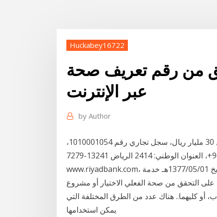
Huckabey16722
ن رقم تعريف صحة philhealth
عبر الإنترنت
by
Author
بنك الرياض، شركة مساهمة عامة، مساهمة برأس مال 30 مليار ريال، سجل تجاري رقم 1010001054،
ص.ب. 22622 الرياض 11416، هاتف 4013030 11 966+، العنوان الوطني: 2414 الرياض 13241-7279،
www.riyadbank.com، مرخص لها بموجب قرار مجلس الوزراء رقم (91) بتاريخ 1377/05/01هـ خدمة
رة على التحقق من صحة الفعلي الاختيار أو مشروع
، أو كليهما.. هناك عدد من الطرق المختلفة التي
يمكن استخدامها