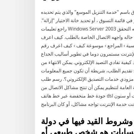
اسم "خدمة التنزيل الموسع" والذي يتم تحديده
ي قائمة التسوق ، أو تحديد خانة الاختيار "إزالة".
راجع تعليمات Windows Server 2003 عبر الإنترنت للحصول علي مزيد من المعلومات حول كيفيه التحقق
ن حاله واجهه الاتصال الخاصة بالطلب. كيف اعرف
قق منها 1442 - موسوعة. الرئيسية › المراجع › موسوعة كيف › كيف اعرف رقم
ها 1442. المهاجمون عبر الإنترنت مستمرون دوما في تطوير أساليب الخداع
يفية تفادي التصيد الإلكتروني. يمكن الانتهاء من
٣) ثلاثة أشهر من تاريخ تقديم الطلب، شريطة أن تكون جميع المعلومات
 مزودي خدمات التصديق الإلكتروني؟. رسم طلب
لى الهيئة العامة لتنظيم يمكن أن تنتج مشاكل الاتصال من
جودة خط منخفضة عبر خط هاتف dsl أو خط الكبل المحوري، أو من توصيلات كبلات سيئة (كبلات أو سنون
نت خدمة الإنترنت تواجه مشاكل، أو كان البرنامج
شروط القيد فيها في دولة
حسابات هو شخص طبيعي أو