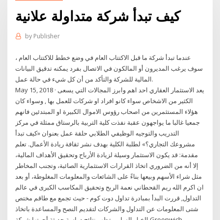
كيف تبدأ شركة متداولة علانية
by
Publisher
عندما تبدأ شركة ما قبل الاكتتاب العام في وضع خطط للاكتتاب العام ،
سوف يرغب المديرون أو المالكون في الاتصال بفرد يمكنه تدقيق البيانات
المالية للشركة والتأكد من أن كل شيء في حالة عمل.
May 15, 2018 · يعد الاستثمار العقاري احد اهم وابرز المجالات التي يسعى
الكثير من الاشخاص سواء كانو افراد او شركات للعمل بها , وسواء كان
هؤلاء المستثمرين من اصحاب رؤوس الاموال الكبيرة او المبتدئين فانهم
جمعيا غالبا ما يواجهون عقبة نفذت كلية التربية بالرستاق ممثلة في مركز
التدريب والتوجيه الوظيفي الطلابي حلقة عمل بعنوان «كيف تبدأ
مشروعك التجاري؟» لطلبة الكلية بهدف نشر ثقافة ريادة الأعمال. تعلم
مقدمة: قد يكون الاستثمار وسيلة لزيادة الأرباح وتحقيق الأهداف المالية،
إلا أنه من الضروري اتخاذ القرارات الاستثمارية الصائبة، وتجنب المخاطر
مثل شراء الأسهم وبيعها بناءً على الشائعات والمعلومات المغلوطة، أو بعد
ان اكرم الله ريم القحطاني نعمة الربح وتحقيق المكاسب الكبرى في عالم
التداول, قررت البدأ بمبادرة تداول دوت كوم - حيث تجمع مع طاقم مختص
شتى المعلومات عن التداول والشركات لتقديم النصح والمساعدة باتخاذ
الخيار السليم. تظهر نتائج دراسة حديثة أجرتها شركة Greenwich