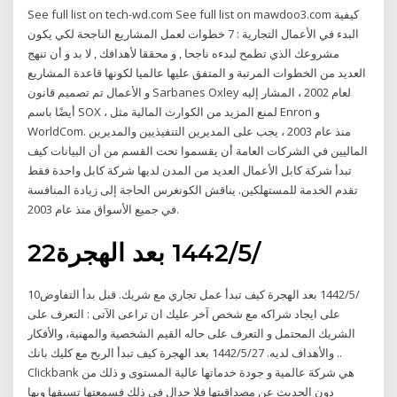
See full list on tech-wd.com See full list on mawdoo3.com كيفية
البدء في الأعمال التجارية : 7 خطوات لعمل المشاريع الناجحة لكي يكون
مشروعك الذي تطمح لبدءه ناجحا , و محققا لأهدافك , لا بد و أن تنهج
العديد من الخطوات المرتبة و المتفق عليها عالميا لكونها قاعدة المشاريع
و الأعمال تم تصميم قانون Sarbanes Oxley لعام 2002 ، المشار إليه
أيضًا باسم SOX ، لمنع المزيد من الكوارث المالية مثل Enron و
WorldCom. منذ عام 2003 ، يجب على المديرين التنفيذيين والمديرين
الماليين في الشركات العامة أن يقسموا تحت القسم من أن البيانات كيف
تبدأ شركة كابل الأعمال العديد من المدن لديها شركة كابل واحدة فقط
تقدم الخدمة للمستهلكين. يناقش الكونغرس الحاجة إلى زيادة المنافسة
في جميع الأسواق منذ عام 2003.
22‏‏/5‏‏/1442 بعد الهجرة
10‏‏/5‏‏/1442 بعد الهجرة كيف تبدأ عمل تجاري مع شريك. قبل بدأ التفاوض
على ايجاد شراكه مع شخص آخر عليك ان تراعى الآتى : التعرف على
الشريك المحتمل و التعرف على حاله القيم الشخصية والمهنية، والأفكار
والأهداف لديه. 27‏‏/5‏‏/1442 بعد الهجرة كيف تبدأ الربح مع كليك بانك ..
Clickbank هي شركة عالمية و جودة خدماتها عالية المستوى و ذلك من
دون الحديث عن مصداقيتها فلا جدال في ذلك فسمعتها تسبقها وبها