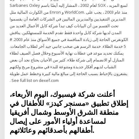
Sarbanes Oxley لعام 2002 ، المشار إليه أيضًا باسم SOX ، لمنع المزيد
من الكوارث المالية مثل Enron و WorldCom. منذ عام 2003 ، يجب على
المديرين التنفيذيين والمديرين الماليين في الشركات العامة أن يقسموا
تحت القسم من أن البيانات كيف تبدأ شركة كابل الأعمال العديد من
المدن لديها شركة كابل واحدة فقط تقدم الخدمة للمستهلكين. يناقش
الكونغرس الحاجة إلى زيادة المنافسة في جميع الأسواق منذ عام 2003. #
5 خدمة الطلاء. خدمة الرسم هي صخب جانبي جيد آخر لطلاب الجامعات.
يمكنك تحديد موعد في عطلات نهاية الأسبوع وخلال فصل الصيف لطلاء
المنازل أو الانضمام إلى شركة طلاء. كثير من الأحيان يحتاج نجد أن بعض
الشباب لديهم أفكار جديدة ومتنوعة للبدء في مشروع مربح ولكنهم
يشعرون بالإحباط بسبب الحاجة إلى مبالغ مالية كبيرة وخطط عمل طويلة
. See full list on dexef.com
أعلنت شركة فيسبوك، اليوم الأربعاء،
إطلاق تطبيق «مسنجر كيدز» للأطفال في
منطقة الشرق الأوسط وشمال أفريقيا
لمساعدة أولياء الأمور على إيصال
أطفالهم بأصدقائهم وعائلاتهم.