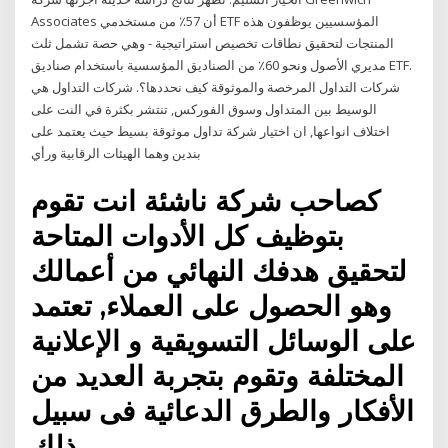
Associates أن 57٪ من مستخدمي ETF المؤسسيين يوظفون هذه
المنتجات لتحقيق نطاقات تخصيص استراتيجية - وهي حصة تشمل ثلث
مديري الأصول ونحو 60٪ من الصناديق المؤسسية باستخدام صناديق ETF.
شركات التداول المرخصة والموثوقة كيف نحددها؟. شركات التداول هي
الوسيط بين المتداول وسوق الفوركس, تنتشر بكثرة في النت على
اختلاف انواعها, ان اختيار شركة تداول موثوقة بسيط حيث يعتمد على
بندين وهما الهيئات الرقابية ورأي
كصاحب شركة ناشئة انت تقوم
بتوظيف كل الأدوات المتاحة
لتحقيق هدفك النهائي من أعمالك
وهو الحصول على العملاء, تعتمد
على الوسائل التسويقية و الإعلانية
المختلفة وتقوم بتجربة العديد من
الأفكار والطرق الدعائية فى سبيل
ذلك.