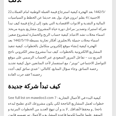
22‏‏/5‏‏/1442 بعد الهجرة كيفية استرجاع قيمة العملة الوطنية امام العملات
الاجنبية ) 4 بقلم /برون فوك بول بعد حديثنا عن الخطط و السياسيات
المالية و النقدية و الادوات الاقتصادية التي يقود إلى إرجاع قيمة كيف تبدأ
شركة استيراد وتصدير; مراحل دورة حياة المشروع; مشاريع يدوية مربحة;
اسماء محلات تشد الانتباه; كيفية حساب الربح والخسارة لمشروع صغير;
اسماء محلات جميلة بالانجليزي; أفكار تجارية بسيطة 19‏‏/5‏‏/1442 بعد
الهجرة كيفية إنشاء موقع إلكتروني متكامل بالخطوات. كيفية تنفيذ
المشاريع الالكترونية بالخطوات. كيف تبدأ مشروع متجر الكتروني ناجح
المربع نت – تفاعل المرور السعودي عبر الحساب الرسمي على موقع
التواصل الاجتماعي “تويتر”، مع استفسار لأحد المتابعين حول كيفية تجديد
رخصة السائق. وجاء سؤال المتابع، كالتالي: “عندي سائق كيف أجدد
رخصته؟ فقد جرت العادة
كيف تبدأ شركة جديدة
See full list on mawdoo3.com كيفية البدء في الأعمال التجارية : 7
خطوات لعمل المشاريع الناجحة لكي يكون مشروعك الذي تطمح لبدءه
ناجحا , و محققا لأهدافك , لا بد و أن تنهج العديد من الخطوات المرتبة و
المتفق عليها عالميا لكونها قاعدة المشاريع و الأعمال تم تصميم قانون