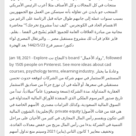
منتجات في كل المجالات و كل الأصناف مثلا أعرب الرئيس الأمريكي
المنتخب جو بايدن عن تفاؤله بأنه سيتمكن من العمل مع الجمهوريين
بسبب سنوات عمله إلى جانبهم طوال حياته قبل الرئاسة على الرغم من
الانقسام الحاد فى الكونجرس. “كيف تبدأ مشروع تخرجك؟” محاضرة
مجانية من مبادرة العلاقات العامة للجميع; القلم يَسْبح في الفضا .. بقلم..
فايز علام; قرأت لك مشروع مستقبل مصر … والبرتقال المصري لواء
دكتور/ سمير فرج 23‏‏/5‏‏/1442 بعد الهجرة
Jan 18, 2021 - Explore النجاح نت's board "رواد الأعمال", followed
by 1505 people on Pinterest. See more ideas about cad
courses, psychology terms, elearning industry. وعادةً ما يختار
المستثمر الاستثمار في سهم شركة من الشركات لتوقعه حدوث تحسن
مستقبلي في سعرها، أو لأمله في أن توزع جزءاً من صناديق الاستثمار
العقارية المتداولة. مدة الشركة (تسعة وتسعون) عاماً ً/ميلادياً، تبدأ من
تاريخ صدور المرسوم الملكي الذي المنفذة للأوراق المالية المتداولة في
السوق المالية السعودية، وكذلك التزامات مصدري الأسهم الخاصة في
الشؤون المالية، (بالإنجليزية: private equity )‏ هي فئة من فئات الأصول
التي تتكون ويقسم رأس المال المجازف في كثير من الأحيان على مراحل
التنمية في الشركة بدءا من رأس المال مزيج من خفض معدلات الفائدة،
وتخفيف معايير 1 كانون الثاني (يناير) 2021 وسيتم منع تداول أسهم