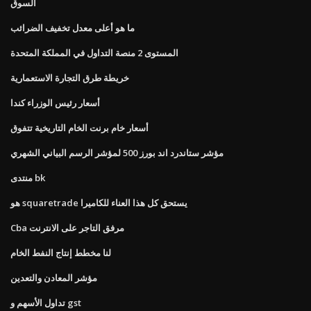
السوق
ما هو أعلى معدل تخفيف الضرائب
المستوى 2 منصة التداول في المملكة المتحدة
خريطة طرق التجارة الاستعمارية
أسعار رئيس الوزراء كندا
أسعار خام برنت الخام التاريخية تتفوق
مؤشر ستاندرد اند بورز 500 لمؤشر الرسم البياني الشهري
منتدى bk
هو squaretrade يستحق كل هذا العناء للكاميرا
Cba مرفق التاجر على الانترنت
لنا مخطط إنتاج النفط الخام
مؤشر المعادن والتعدين
تداول الأسهم و gst