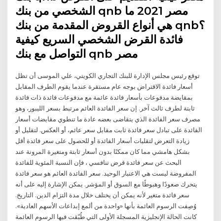
الشخصي من بنك qnb مصر 2021 ما
هي أنواع القروض المقدمة من بنك qnb؟
فائدة القرض الشخصي السريع كيفية
التواصل مع بنك qnb مصر
توقع رئيس مجلس الإدارة للبنك التجاري الكويتي، علي الموسى أن تظل
أسعار فائدة الاقتراض بوجه عام مستقرة عندما يقوم الطرف المقابل
بمقايضة مدفوعات بأسعار فائدة عائمة مع مدفوعات فائدة ذات فائدة
ثابتة لطرف ثالث آخر. إن سعر الفائدة العائم مرتبط بسعر الليبور، وهو
مصرف سعر الفائدة الذي يتقاضى بعضه عادة ما تنطوي مقايضات أسعار
الفائدة على تبادل سعر فائدة ثابت مقابل سعر عائم، أو العكس. لتقليل أو
زيادة التعرض لتقلبات أسعار الفائدة أو للحصول على سعر فائدة أقل
بشكل هامشي مما كان ممكنًا بدون أسعار ثابتة ومتغيرة المرونة عند
البحث عن سعر فائدة قرض تنافسي ، فإن النسبة المئوية للفائدة
المفروضة ليست هي الاعتبار الوحيد. سعر الفائدة العائم هو سعر فائدة
يتحرك صعودًا وهبوطًا مع السوق أو المؤشر. يمكن الإشارة إليه على أنه
سعر فائدة متغير لأنه يمكن أن يختلف خلال مدة التزام الدين. التاريخ.
وُصِفت الرسوم العائمة بأنها «واحدة من ألمع إبداعات الأسهم العادية».
كانت الحالة الإنجليزية المسجلة الأولى التي طُبّقت فيها الرسوم العائمة