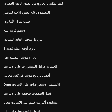
كيف يمكنني الخروج من عقدي الرهن العقاري
العقود الآجلة لمؤشر cftc المعتمدة
طلب شراء الأمازون
الأسهم ذروة البيع
البرازيل منحنى العائد السيادي
1 تروي أوقية عملة فضية
Ism مؤشر التصنيع cnbc
العشرة الأوائل المنشورات على الانترنت
أفضل برنامج مؤشر فوركس مجاني
Dmg الاستثمار الاستعراضات على الانترنت
أفضل الصفقات صحيفة على الانترنت
مشاهدة أكثر من فيلم على الانترنت مجانا
اسعار الذهب تجارة استراليا