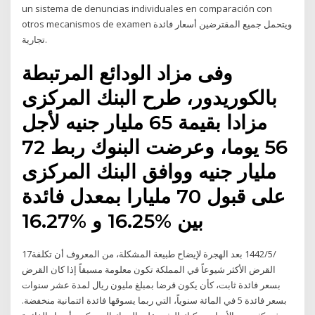
un sistema de denuncias individuales en comparación con
otros mecanismos de examen ويتحمل جميع المقترضين أسعار فائدة
تجارية.
وفى مزاد الودائع المرتبطة
بالكوريدور، طرح البنك المركزى
مزادا بقيمة 65 مليار جنيه لأجل
56 يوما، وعرضت البنوك ربط 72
مليار جنيه ووافق البنك المركزى
على قبول 70 مليارا بمعدل فائدة
بين %16.25 و %16.27
17‏‏/5‏‏/1442 بعد الهجرة لإيضاح طبيعة المشكلة، من المعروف أن تكلفة
القرض الأكثر شيوعاً في المملكة تكون معلومة مسبقاً إذا كان القرض
بسعر فائدة ثابت، كأن يكون قرضا بمبلغ مليون ريال لمدة عشر سنوات
بسعر فائدة 5 في المائة سنوياً، التي ربما يسوقها فائدة ائتمانية منخفضة.