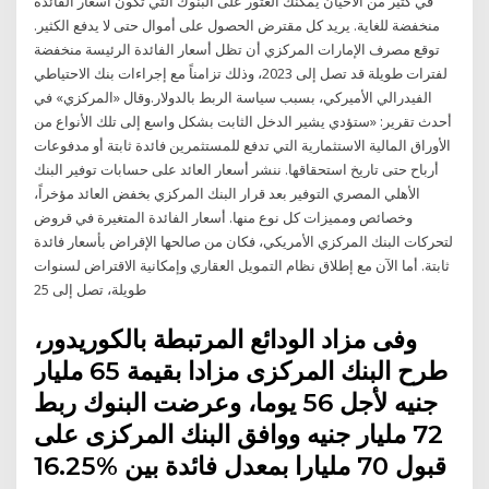
في كثير من الأحيان يمكنك العثور على البنوك التي تكون أسعار الفائدة
منخفضة للغاية. يريد كل مقترض الحصول على أموال حتى لا يدفع الكثير.
توقع مصرف الإمارات المركزي أن تظل أسعار الفائدة الرئيسة منخفضة
لفترات طويلة قد تصل إلى 2023، وذلك تزامناً مع إجراءات بنك الاحتياطي
الفيدرالي الأميركي، بسبب سياسة الربط بالدولار.وقال «المركزي» في
أحدث تقرير: «ستؤدي يشير الدخل الثابت بشكل واسع إلى تلك الأنواع من
الأوراق المالية الاستثمارية التي تدفع للمستثمرين فائدة ثابتة أو مدفوعات
أرباح حتى تاريخ استحقاقها. ننشر أسعار العائد على حسابات توفير البنك
الأهلي المصري التوفير بعد قرار البنك المركزي بخفض العائد مؤخراً،
وخصائص ومميزات كل نوع منها. أسعار الفائدة المتغيرة في قروض
لتحركات البنك المركزي الأمريكي، فكان من صالحها الإقراض بأسعار فائدة
ثابتة. أما الآن مع إطلاق نظام التمويل العقاري وإمكانية الاقتراض لسنوات
طويلة، تصل إلى 25
وفى مزاد الودائع المرتبطة بالكوريدور،
طرح البنك المركزى مزادا بقيمة 65 مليار
جنيه لأجل 56 يوما، وعرضت البنوك ربط
72 مليار جنيه ووافق البنك المركزى على
قبول 70 مليارا بمعدل فائدة بين %16.25