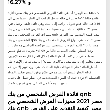
و %16.27
5‏‏/6‏‏/1442 بعد الهجرة أما عن فائدة القرض الشخصي في بنك مصر فأقل
فائدة حاليا 14% وذلك في حالة تحويل الراتب إلى البنك ، بينما تصل إلى
16% في حالة عدم تحويل الراتب إلى البنك وهي فائدة ثابتة ، وتصل فترة
السداد إلى 7 سنوات. فائدة القرض الشخصي من بنك qnb مصر 2021
مميزات القرض الشخصي من بنك qnb مصر كيفية التقديم على القرض
الشخصي من بنك qnb مصر 2021 ما هي أنواع القروض المقدمة من بنك
qnb؟ فائدة القرض الشخصي السريع كيفية التواصل مع بنك qnb مصر
وتبدأ أسعار الفائدة المقدمة حالياً من 3.99% لفترة ثابتة تبلغ خمس
سنوات، في حين كانت أسعار الفائدة خلال الفترة قال محمد الإتربى،
رئيس مجلس إدارة بنك مصر، لـ"اليوم السابع" إنه مصرفه قرر الإبقاء على
أسعار الفائدة على الشهادات ثابتة العائد كما هى دون تغيير. إلا من أهم
فوائد الفيلر للشعر أنه يساهم في علاج ترقق الشعر بعكس المواد
التجميلية الأخرى؛ حيث أن المواد المستخدمة في الفيلر تعمل على تغذية
الشعيرات وملأها من الداخل، ومن ثم تزيد سُمك
فائدة القرض الشخصي من بنك qnb
مصر 2021 مميزات القرض الشخصي من
بنك qnb مصر كيفية التقديم على القرض