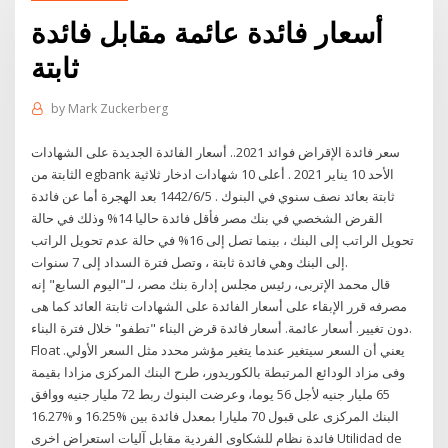
أسعار فائدة عائمة مقابل فائدة
ثابتة
by
Mark Zuckerberg
سعر فائدة الإقراض فوائد 2021.. أسعار الفائدة الجديدة على الشهادات
الثابتة من egbank الأحد 10 يناير 2021 . أعلى 10 شهادات ادخار ثلاثية
ثابتة بعائد نصف سنوي في البنوك . 5‏‏/6‏‏/1442 بعد الهجرة أما عن فائدة
القرض الشخصي في بنك مصر فأقل فائدة حاليا 14% وذلك في حالة
تحويل الراتب إلى البنك ، بينما تصل إلى 16% في حالة عدم تحويل الراتب
إلى البنك وهي فائدة ثابتة ، وتصل فترة السداد إلى 7 سنوات.
قال محمد الإتربى، رئيس مجلس إدارة بنك مصر، لـ"اليوم السابع" إنه
مصرفه قرر الإبقاء على أسعار الفائدة على الشهادات ثابتة العائد كما هى
دون تغيير. أسعار عائمة. أسعار فائدة قرض البناء "تطفو" خلال فترة البناء.
Float يعني أن السعر سيتغير عندما يتغير مؤشر محدد مثل السعر الأولي.
وفى مزاد الودائع المرتبطة بالكوريدور، طرح البنك المركزى مزادا بقيمة
65 مليار جنيه لأجل 56 يوما، وعرضت البنوك ربط 72 مليار جنيه ووافق
البنك المركزى على قبول 70 مليارا بمعدل فائدة بين %16.25 و %16.27
فائدة نظام للشكاوى الفردية مقابل آليات استعراض اخرى Utilidad de