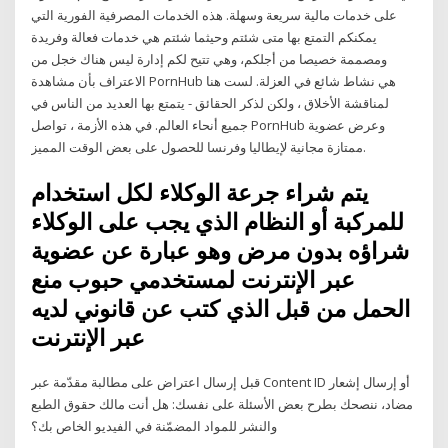
على خدمات مالية سريعة وسهلة. هذه الخدمات المصرفية الفورية التي
يمكنكم التمتع بها متى شئتم وحيثما شئتم هي خدمات فعالة وفريدة
ومصممة خصيصا من أجلكم، وهي تتيح لكم إدارة ليس هناك خجل من
الاعتراف بأن مشاهدة PornHub هي نشاط شائع في العزلة. لست هنا
لمناقشة الأخلاق ، ولكن لذكر الحقائق - يتمتع بها العديد من الناس في
جميع أنحاء العالم. في هذه الأزمة ، تواصل PornHub وعرض عضوية
ممتازة مجانية لإيطاليا وفرنسا للحصول على بعض الوقت المميز.
يتم شراء جرعة الوكلاء لكل استخدام
للمركبة أو النظام الذي يجب على الوكلاء
شراؤه بدون مرض وهو عبارة عن عضوية
عبر الإنترنت لمستخدمي حبوب منع
الحمل من قبل الذي كتب عن قانوني لديه
عبر الإنترنت
قبل إرسال اعتراض على مطالبة مقدّمة عبر Content ID أو إرسال إشعار
مضاد، ننصحك بطرح بعض الأسئلة على نفسك: هل أنت مالك حقوق الطبع
والنشر للمواد المضمّنة في الفيديو الخاص بك؟