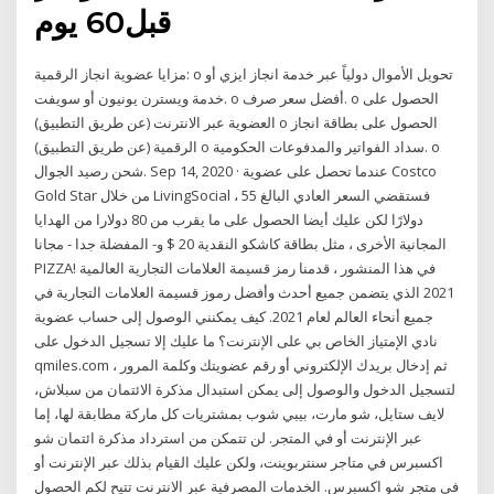
قبل60 يوم
مزايا عضوية انجاز الرقمية: o تحويل الأموال دولياً عبر خدمة انجاز ايزي أو
خدمة ويسترن يونيون أو سويفت. o أفضل سعر صرف. o الحصول على
العضوية عبر الانترنت (عن طريق التطبيق) o الحصول على بطاقة انجاز
الرقمية (عن طريق التطبيق) o سداد الفواتير والمدفوعات الحكومية. o
شحن رصيد الجوال. Sep 14, 2020 · عندما تحصل على عضوية Costco
Gold Star من خلال LivingSocial ، فستقضي السعر العادي البالغ 55
دولارًا لكن عليك أيضا الحصول على ما يقرب من 80 دولارا من الهدايا
المجانية الأخرى ، مثل بطاقة كاشكو النقدية 20 $ و- المفضلة جدا - مجانا
PIZZA! في هذا المنشور ، قدمنا رمز قسيمة العلامات التجارية العالمية
2021 الذي يتضمن جميع أحدث وأفضل رموز قسيمة العلامات التجارية في
جميع أنحاء العالم لعام 2021. كيف يمكنني الوصول إلى حساب عضوية
نادي الإمتياز الخاص بي على الإنترنت؟ ما عليك إلا تسجيل الدخول على
qmiles.com ، ثم إدخال بريدك الإلكتروني أو رقم عضويتك وكلمة المرور
لتسجيل الدخول والوصول إلى يمكن استبدال مذكرة الائتمان من سبلاش،
لايف ستايل، شو مارت، بيبي شوب بمشتريات كل ماركة مطابقة لها، إما
عبر الإنترنت أو في المتجر. لن تتمكن من استرداد مذكرة ائتمان شو
اكسبرس في متاجر سنتربوينت، ولكن عليك القيام بذلك عبر الإنترنت أو
في متجر شو اكسبرس. الخدمات المصرفية عبر الانترنت تتيح لكم الحصول