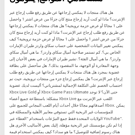
هل هناك منتجات لا يمكنني إرجاعها عن طريق رفع طلب إرجاع عبر
الإنترنت؟ ماذا لو كنت أريد إرجاع منتج كان جزءًا من عرض اشتر 1 واحصل
على 1 مجانًا أو عرض حزمة ترويجية؟ هل هناك منتجات لا يمكنني إرجاعها
عن طريق رفع طلب إرجاع عبر الإنترنت؟ ماذا لو كنت أريد إرجاع منتج كان
جزءًا من عرض اشتر 1 واحصل على 1 مجانًا أو عرض حزمة ترويجية؟ كيف
يمكنني تغيير البيانات الشخصية على حساب سكاي واردز طيران الإمارات
الخاص بي؟. كم تستمر صلاحية أميال سكاي واردز؟. ما هي أميال سكاي
واردز؟. ما هي أميال الفئة؟. تشير طيران الإمارات في بعض الأحيان إلى
وجهة المغادرة أو الوجهة، ما المقصود بذلك؟. هل سأحصل على بطاقة
عضوية بمجرد هل هناك منتجات لا يمكنني إرجاعها عن طريق رفع طلب
إرجاع عبر الإنترنت؟ هل يمكنني إرجاع جزء من منتجات ترويجية، حيث تم
احتساب الخصم على التكلفة الإجمالية لمشترياتي؟ أليست لديك عضوية
Xbox Live Gold أو Xbox Game Pass Ultimate حتى الآن؟ لا توجد
مشكلة: باستطاعة جميع أعضاء Xbox Live اللعب عبر الإنترنت مع
أصدقائهم مجانًا خلال أحداث أيام اللعب المجاني للجميع على Xbox. يمكن
للمؤسسات غير الربحية التي تستوفي معايير الأهلية والمسجّلة في
الولايات المتحدة فقط جمع التبرّعات باستخدام "العطاء عبر YouTube".
إذا لم تكن مؤسستك غير الربحية مؤهلة، إليك بعض الأساليب الأخرى هل
هناك رسوم إضافية للتوصيل؟ ما هو سداد؟ كيف يمكنني استخدام قيمة