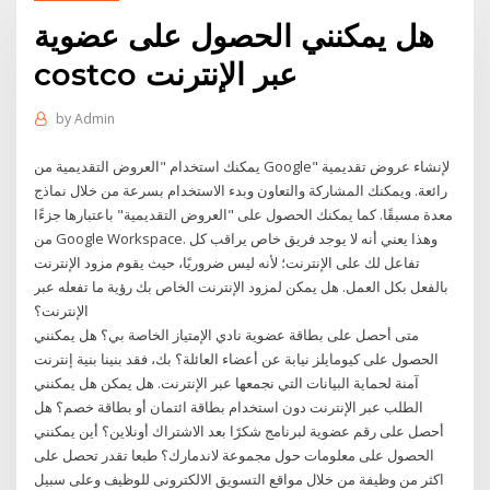
هل يمكنني الحصول على عضوية
costco عبر الإنترنت
by
Admin
يمكنك استخدام "العروض التقديمية من Google" لإنشاء عروض تقديمية
رائعة. ويمكنك المشاركة والتعاون وبدء الاستخدام بسرعة من خلال نماذج
معدة مسبقًا. كما يمكنك الحصول على "العروض التقديمية" باعتبارها جزءًا
من Google Workspace. وهذا يعني أنه لا يوجد فريق خاص يراقب كل
تفاعل لك على الإنترنت؛ لأنه ليس ضروريًا، حيث يقوم مزود الإنترنت
بالفعل بكل العمل. هل يمكن لمزود الإنترنت الخاص بك رؤية ما تفعله عبر
الإنترنت؟
متى أحصل على بطاقة عضوية نادي الإمتياز الخاصة بي؟ هل يمكنني
الحصول على كيومايلز نيابة عن أعضاء العائلة؟ بك، فقد بنينا بنية إنترنت
آمنة لحماية البيانات التي نجمعها عبر الإنترنت. هل يمكن هل يمكنني
الطلب عبر الإنترنت دون استخدام بطاقة ائتمان أو بطاقة خصم؟ هل
أحصل على رقم عضوية لبرنامج شكرًا بعد الاشتراك أونلاين؟ أين يمكنني
الحصول على معلومات حول مجموعة لاندمارك؟ طبعا تقدر تحصل على
اكثر من وظيفة من خلال مواقع التسويق الالكترونى للوظيف وعلى سبيل