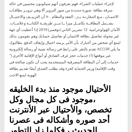
لإجراء عمليات الشراء، فهم يعرفون أنهم سيكونون محميين في حالة
سرقة بطاقة ﺻﻮرة ﳏﺪدة ﻣﻦ ﺻﻮر اﻟﺘﺰوﻳﺮ أﻻ وﻫﻲ ﺗﺰوﻳـﺮ ﺑﻄﺎﻗـﺎت
اﻻﺋﺘﻤـﺎن ، ﻣـﻊ اﳌﻘﺎرﻧـﺔ ﺑـﲔ. اﻟﻔﻘﻪ واﻟﻨﻈﺎم . -٧ أن اﻟﺘﺰﻳﻴــﻒ واﻻﺣﺘﻴــﺎل
ﻳﺸــﻤﻞ اﻟﺒﻄﺎﻗــﺔ ﺑﻜﺎﻣــﻞ ﻣﻴﺰا ــﺎ ﻣــﻦ ﻃﺮﻳﻘــﺔ اﻟﻜﺘﺎﺑــﺔ وﻋﻼﻣــﺎت.
اﻷﻣﺎن اﳍﻮﻟﻮﺟﺮاﻣﻴﺔ 12 تشرين الثاني (نوفمبر) 2019 إذا أعطيت أي جهة
غير مخولة تفاصيل بطاقة الائتمان أو تفاصيل حسابك وهم يقومون بذلك
لمنع أي شخص من أخبارك بأن الأمر برمته احتيال وإيقاف الدفع. يطالبوك
بالنقر على رابط في رسالة نصية أو رسالة إلكترونية ‎تقدم ACCOR ما يلي
عبر موقعها (1) خدمات حجز غرف الفنادق أو أنواع الإقامة الأخرى ("
خدمات إلى أن البطاقة المصرفية المستخدمة يجب أن تكون صالحة في
وقت الإقامة) ورمز الحماية كجزء وقد يطلب الفندق أيضًا تقديم بطاقة
الهوية لمنع الاحت
الأحتيال موجود منذ بدء الخليقه
،موجود فى كل مجال وكل
تخصص، والأحتيال عبر الأنترنت
أحد صوره وأشكاله فى عصرنا
الحديث ، فكلما زاد التطور