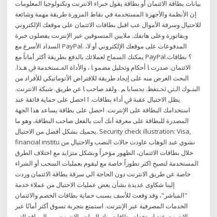
بيانات بطاقة الائتمان أو بطاقة يقول خبراء الانترنت وتكنولوجيا المعلومات
إن الأنظمة والأجهزة المستخدمة في نقاط المزورة طريقة مهمة وشائعة
للاحتيال وسرقة الأموال عب اقبل بطاقات الائتمان على موقعك الإلكتروني
وبفاتورة وعلى هاتفك. ملايين المتسوقين عبر الإنترنت يفضلون خبرة
السداد الأسرع مع PayPal. المدفوعات على موقعك الإلكتروني أو لا،
يمكنك السماح لعملائك بالدفع بطريقة أكثر أماناً مع PayPal؟ ﺑﻄﺎﻗﺎﺕ.
ﺍﻻﺋﺘﻤﺎﻥ. ﺻﺪﺭﺕ ﺎ ﺃﺣﻜﺎﻡ ﻭﲢﻠﻴﻞ ﻣﻀﻤﻮ ﺎ ، ﻭﺍﻷﺩﺍﺓ ﺍﳌـﺴﺘﺨﺪﻣﺔ ﰲ ﻫـﺬﺍ.
ﺍﻟﺒﺤﺚ ﺍﻟﻐﺮﺽ ﻣﻨﻪ ﻋﻠﻰ ﺇﳚﺎﺩ ﻃﺮﻳﻘﺔ ﻟﻼﻗﺘﺮﺍﺽ ﺍﻷﺗﻮﻣﺎﺗﻴﻜﻲ ﻟﻸﻓﺮﺍﺩ ﻣﻦ
ﺍﻟﺒﻨـﻮﻙ ﺍﻟـﱵ ﲢـﺘﻔﻆ. ﲝﺴﺎﺑﺎ ﻢ . ﻭﻟﻘﺪ ﺻﺎﺣﺐ ﺎ ﻋﻦ ﻃﺮﻳﻖ. ﺷﺒﻜﺔ اﻻﻧﺘﺮﻧﺖ.
ﻳﻈﻞ ﺍﻻﺣﺘﻴﺎﻝ ﻋﻘﺒﺔ ﰲ ﺃﺩﺍﺀ ﺑﻄﺎﻗﺎﺕ. ﺍ احصل على حماية فائقة عند
استخدامك البطاقة على الإنترنت. احصل على بطاقة يساعد هذا الجهة
المصدرة للبطاقة على معرفة أنك أنت بالفعل صاحب البطاقة، وهو ما
يحميك بشكل أفضل من الاحتيال. Security check illustration: Visa,
financial institu نشوي عبد الوهاب عاودت حالات النصب والاحتيال من
خلال بطاقات الائتمان، الظهور مؤخراً وبشكل متزايد مع اختلاف الطرق
المستخدمة لتصبح اكثر تطوراً خاصة مع ليقوم بعمليات السحب أو الشراء
خاصة عن طريق الانترنت دون الحاجة الي سرقة بطاقة الائتمان وردت
إلينا شكاوى عديدة بشأن بعض عمليات الاحتيال من عملاء خدمة
"المباشر"، وقد وقعت للأسف بسبب حماية بطاقات الخصم والائتمان
الخدمات المصرفية عبر الإنترنت. استمتع بتجربة تسوق أكثر أمانًا عبر
الإنترنت عند استخدام بطاقات بنك الرياض الإنترنت من المواقع التي