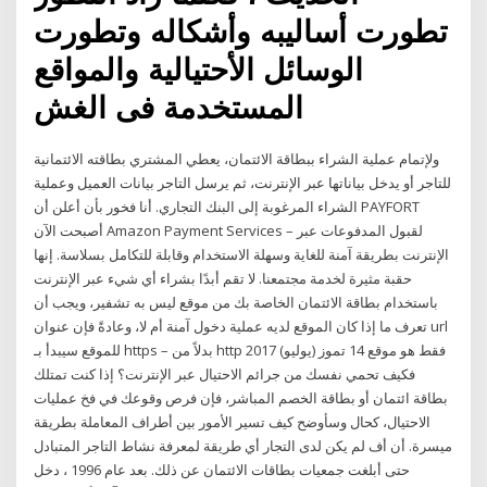
تطورت أساليبه وأشكاله وتطورت
الوسائل الأحتيالية والمواقع
المستخدمة فى الغش
ولإتمام عملية الشراء ببطاقة الائتمان، يعطي المشتري بطاقته الائتمانية
للتاجر أو يدخل بياناتها عبر الإنترنت، ثم يرسل التاجر بيانات العميل وعملية
الشراء المرغوبة إلى البنك التجاري. أنا فخور بأن أعلن أن PAYFORT
أصبحت الآن Amazon Payment Services – لقبول المدفوعات عبر
الإنترنت بطريقة آمنة للغاية وسهلة الاستخدام وقابلة للتكامل بسلاسة. إنها
حقبة مثيرة لخدمة مجتمعنا. لا تقم أبدًا بشراء أي شيء عبر الإنترنت
باستخدام بطاقة الائتمان الخاصة بك من موقع ليس به تشفير، ويجب أن
تعرف ما إذا كان الموقع لديه عملية دخول آمنة أم لا، وعادةً فإن عنوان url
للموقع سيبدأ بـ https – بدلاً من http فقط هو موقع 14 تموز (يوليو) 2017
فكيف تحمي نفسك من جرائم الاحتيال عبر الإنترنت؟ إذا كنت تمتلك
بطاقة ائتمان أو بطاقة الخصم المباشر، فإن فرص وقوعك في فخ عمليات
الاحتيال، كحال وسأوضح كيف تسير الأمور بين أطراف المعاملة بطريقة
ميسرة. أن أف لم يكن لدى التجار أي طريقة لمعرفة نشاط التاجر المتبادل
حتى أبلغت جمعيات بطاقات الائتمان عن ذلك. بعد عام 1996 ، دخل