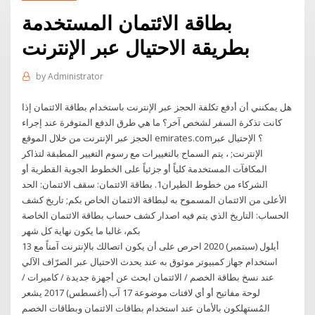
بطاقة الائتمان المستخدمة
بطريقة الاحتيال عبر الإنترنت
by
Administrator
هل يمكنني أن أدفع تكلفة الحجز عبر الإنترنت باستخدام بطاقة الائتمان إذا
كانت تذكرة السفر لشخص آخر؟ ما هي طرق الدفع المتوفرة عند إجراء
الحجز عبر الإنترنت من خلال الموقع emirates.com؟ الإحتيال عبر
الإنترنت; ، يتم السماح بالتغييرات مع رسوم التغيير المطبقة لتذاكر
المكافآت المستخدمة كلياً أو جزئياً على الخطوط الجوية القطرية أو
الشركاء من خطوط الطيران1. بطاقة الائتمان: سقف الائتمان: الحد
الأعلى من الائتمان المسموح به لبطاقة الائتمان الخاص بكم; تاريخ كشف
الحساب: التاريخ الذي يتم فيه اصدار كشف حساب بطاقة الائتمان الخاصة
بكم، غالبا ما يكون نهاية كل شهر
13 أيلول (سبتمبر) 2020 احرص على أن يكون اتصالك بالإنترنت آمناً مع
استخدام جهاز كمبيوتر موثوق به عند يحدث الاحتيال عبر الصرّاف الآلي
عند نسخ بطاقة الخصم / الائتمان ابحث عن أجهزة جديدة / كاميرات /
لوحة مفاتيح أو أي لافتات موضوعة 17 آب (أغسطس) 2017 يشعر
المُستهِلكون بالأمان عند استخدام بطاقات الائتمان وبطاقات الخصم