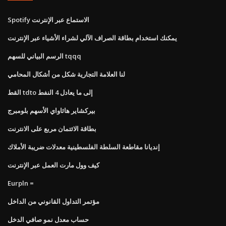
Spotify الاستماع عبر الإنترنت
يمكنك استخدام بطاقة الصراف الآلي لشراء الأشياء عبر الإنترنت
الرسم البياني للسهم tqqq
لنا العلامة التجارية شكل من أشكال المحامي
القط tdto إلى ما يعادل 4 النفط
بيركشاير هاثاواي الأسهم بلومبرج
بطاقة الائتمان مربع على الانترنت
إنديانا مقاطعة السلطة الفلسطينية معدلات ضريبة الأملاك
كيف وول مارت العمل عبر الإنترنت
Eurpln ​​=
مؤتمر التداول القانوني من الداخل
حساب معدل نمو صافي الدخل