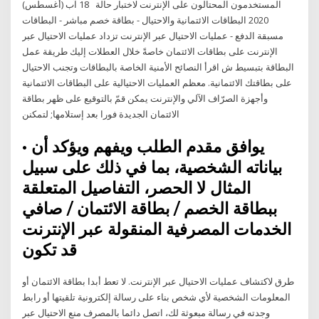
المستخدمون المحتالون على الإنترنت لاختبار حالة 18 آب (أغسطس)
2020 البطاقات الائتمانية والاحتيال - بطاقة خصم مباشر - البطاقات
مسبقة الدفع - عمليات الاحتيال عبر الإنترنت تزداد عمليات الاحتيال عبر
الإنترنت على بطاقات الائتمان خاصةً خلال العطلات إليك طريقة عمل
البطاقة بتبسيط ش اقرأ النصائح الأمنية الخاصة بالبطاقات وتجنب الاحتيال
على بطاقتك الائتمانية. معظم العمليات الاحتيالية على البطاقات الائتمانية
وأجهزة الصرّاف الآلي والإنترنت يمكن قمّ بالتوقيع على ظهر بطاقة
الائتمان الجديدة فورا بعد إستلامها; لتمكنن
• يوافق مقدم الطلب ويفهم ويؤكد أن
بياناته الشخصية، بما في ذلك على سبيل
المثال لا الحصر، التفاصيل المتعلقة
ببطاقة الخصم / بطاقة الائتمان / صافي
الخدمات المصرفية المنقولة عبر الإنترنت
قد تكون
طرق لاكتشاف عمليات الاحتيال عبر الإنترنت. لا تعط أبدا بطاقة الائتمان أو
المعلومات الشخصية لأي شخص بناء على رسالة إلكترونية تلقيتها أو رابط
وجدته في رسالة مبعوثة لك، اتصل دائما بالمصرف منع الاحتيال عبر