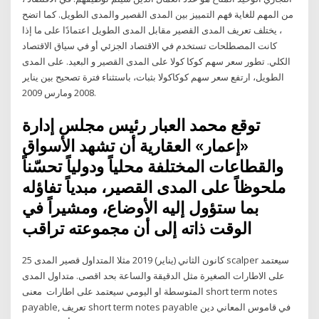
من المهم للغاية فهم التمييز بين المدى القصير والمدى الطويل. كما اتضح
، يختلف تعريف المدى القصير مقابل المدى الطويل اعتمادًا على ما إذا
كانت المصطلحات تستخدم في الاقتصاد الجزئي أو في سياق الاقتصاد
الكلي. تطور سعر سهم كوكا كولا على المدى القصير و البعيد. على المدى
الطويل، ارتفع سعر سهم كوكاكولا بثبات، باستثناء فترة تصحيح بين يناير
2008 ومارس 2009.
توقع محمد العبار رئيس مجلس إدارة
«إعمار» العقارية أن تشهد الأسواق
والقطاعات المختلفة محلياً ودولياً تحسّناً
ملحوظاً على المدى القصير، مبدياً تفاؤله
بما ستؤول إليه الأوضاع، ومشيراً في
الوقت ذاته إلى أن مجموعته تراقب
25 كانون الثاني (يناير) 2019 مثلا المتداول قصير المدى scalper سيعتمد
على الاطارات الصغيرة مثل الدقيقة والساعة بحد اقصى. متداول المدى
المتوسطة او اليومي سيعتمد على اطارات معنى short term notes
payable, تعريف short term notes payable في قاموس المعاني دين