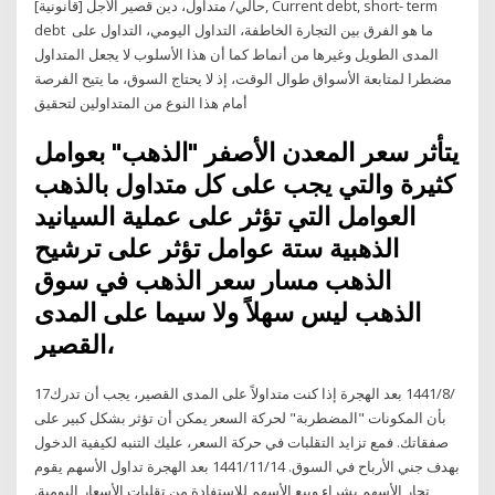
حالي/ متداول، دين قصير الأجل [قانونية], Current debt, short- term
debt ما هو الفرق بين التجارة الخاطفة، التداول اليومي، التداول على
المدى الطويل وغيرها من أنماط كما أن هذا الأسلوب لا يجعل المتداول
مضطرا لمتابعة الأسواق طوال الوقت، إذ لا يحتاج السوق، ما يتيح الفرصة
أمام هذا النوع من المتداولين لتحقيق
يتأثر سعر المعدن الأصفر "الذهب" بعوامل
كثيرة والتي يجب على كل متداول بالذهب
العوامل التي تؤثر على عملية السيانيد
الذهبية ستة عوامل تؤثر على ترشيح
الذهب مسار سعر الذهب في سوق
الذهب ليس سهلاً ولا سيما على المدى
القصير،
17‏‏/8‏‏/1441 بعد الهجرة إذا كنت متداولاً على المدى القصير، يجب أن تدرك
بأن المكونات "المضطربة" لحركة السعر يمكن أن تؤثر بشكل كبير على
صفقاتك. فمع تزايد التقلبات في حركة السعر، عليك التنبه لكيفية الدخول
بهدف جني الأرباح في السوق. 14‏‏/11‏‏/1441 بعد الهجرة تداول الأسهم يقوم
تجار الأسهم بشراء وبيع الأسهم للاستفادة من تقلبات الأسعار اليومية.