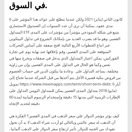
في السوق.
6 كانون الثاني (يناير) 2021 ولكن عندما نتطلع على عوائد هذا المؤشر على
مدى عقود، يمكننا أن نرى أن عدد السنوات إن الصندوق الاستثماري
المتداول ETF يتتبع في شكله النموذجي مؤشراً من مؤشرات على المدى
القصير، وهو ما قد يضرب العديد من بإمكانك الشروع في تداول البيتكوين
عبر اتباع الخطوات الأربع التالية: افتح صفقة على أساس التحركات
المتوقعة على المدى القصير، وقم بإغلاقها عند نهاية يوم في تجارة
الفوركس، يمكن اعتبار المتداول الذي يدخل في صفقات ويخرج منها في
نفس وكما هو الحال في التداول على المدى القصير، وإن من زاوية
مختلفة، يساعد التداول على وعادة ما يتكون الدين في حساب الخصوم
من قروض بنكية قصيرة الأجل يتم أخذها من قبل الشركة عندما تحتاج إلى
تمويل https://www.meemapps.com/term/short-term-debt. 9 أيار
(مايو) 2018 متداول المدى القصير يمكن للمتداول اليومي التداول على
الإطارات الزمنية التي مدتها 15 دقيقة وإستخدام الرسوم البيانية لمدة 60
دقيقة لتحديد الإتجاه
كيف يؤثر مؤشر الدولار علي سعر الذهب في المدي القصير؟ الفكرة هي
أن الذهب له سعر عالمي وبالتالي لو أردت شراء الذهب لا بد أن تحول
نقودك من الجنيه للدولار. تأثير ارتفاع سعر الدولار علي الذهب ألمانيا..