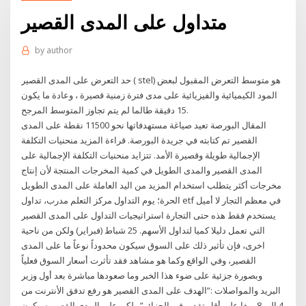
متداول على المدى القصير
by
author
حد التعرض على المدى القصير ( stel) هو متوسط التعرض المقبول لبعض
المود الكيميائية والفيزيائية على مدى فترة زمنية قصيرة ، وعادة ما يكون
15 دقيقة طالما لم يتم تجاوز المتوسط المرجح.
المقال البورصة تعيد صياغة مستهدفاتها نحو 11500 نقطة على المدى
القصير تم كتابته في جريدة البورصة. قراءة المزيد منحنيات التكلفة
الإجمالية طويلة وقصيرة الأمد. تتزايد منحنيات التكلفة الإجمالية على
المدى القصير والمدى الطويل في كمية المخرجات المنتجة لأن إنتاج
مخرجات أكثر يتطلب استخدام المزيد من اليد العاملة على المدى الطويل
الحرة؛ يوم التداول مركز التعلم مدرب، تداول etf في معظم التجار لا أميل
يستخدم فقط هذه حتى التجارة استراتيجيات التداول على المدى القصير
التي تعمل دليلا كميا لتداول الأسهم. 25 شباط (فبراير) ولكن من ناحية
اخرى، فإن تأثير ذلك على السوق سيكون محدوداً نوعاً ما على المدى
القصير، وفي الواقع وكما هو مشاهد فقد تأثرت أسعار السوق فعلياً
وبصورة جزئية على ضوء هذا الخبر وما صعودها مباشرة بعد أول وزير
البريد والمواصلات :”الهدف على المدى القصير هو رفع تدفق الأنترنت من
4 الى 8 ميغا على أقل تقدير في الجزائر” ولكن على المدى القصير سيكون