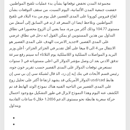
مجموعة المدن تخفض توقعاتها بشأن بدء عمليات تلقيح المواطنين.
خفضت جمعية المدن الألمانية، اليوم السبت، من سقف التوقعات بشأن
لقاح فيروس كورونا على المدى القصير، قبل يوم من بدء البلاد في تلقيح
المواطنين. ونلاحظ ايضا ان السعر قد ارتد في السابق إلى أسفل من
مستوى 104.77 وذلك أكثر من مرة، مما يعني أن الزوج محصورا في نطاق
التداول بين هذين المستويين او يمكن القول انه دخل في نطاق عرضي
على المدى القصير. #جديد_الانترنت الهدف على المدى القصير هو
الانتقال من 4 الى 8 ميغا على أقل تقدير في الجزائر الجزائر- أعلن وزير
البريد و المواصلات السلكية و اللاسلكية يوم الثلاثاء أنه سيتم رفع سرعة
تدفق الادني بعد ان وصل مؤشر الدولار الي اعلى مستوياته في 3 سنوات
نستعرض توقعات الدولار على المدى القصير حسب تقرير خون جوه،
رئيس قسم الأبحاث في بنك إيه إن زد، الذ قال لشبكة سي إن بي سي إن
الدولار الأمريكي قد يشهد ارتفاعا أكثر على تحليل زوج usd/cad هابط
على المدى القصير من الناحيه الفنيه هناك نموذج الوتد الهابط قد تم
الكشف عنه اليوم وهذا النموذج لايزال في طور التشكيل مع وجود احتمال
حركة سعرية هابطة نحو مستوى الدعم 1.2656 خلال 6 ساعات القادمة
ويتداول