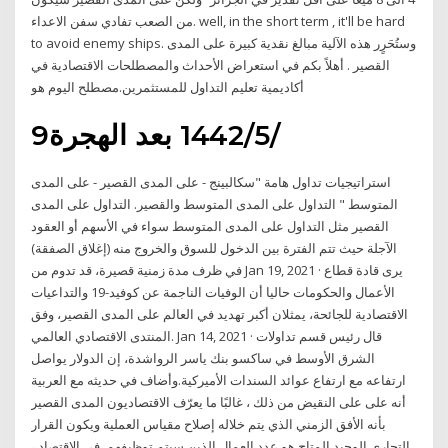
من الصعب تفادي سفن الاعداء. well, in the short term , it'll be hard
to avoid enemy ships. وستُحَرٍر هذه الآلية مبالغ نقدية كبيرة على المدى
القصير . أهلاً بكم في استعراض الأحداث والمصطلحات الاقتصادية في
أكاديمية تعليم التداول للمستثمرين.مصطلح اليوم هو
9‏‏/5‏‏/1442 بعد الهجرة
استراتيجيات تداول هامة "سكالبينج - على المدى القصير - على المدى
المتوسط " التداول على المدى المتوسط والقصير. التداول على المدى
القصير مثل التداول على المدى المتوسط سواء في الأسهم أو العقود
الآجلة حيث تتم الفترة بين الدخول للسوق والخروج منه (إغلاق الصفقة)
في ظرف مدة زمنية قصيرة، قد تدوم من Jan 19, 2021 · يرى قادة قطاع
الأعمال والحكومات حاليا أن الوفيات الناجمة عن كوفيد-19 والتداعيات
الاقتصادية للجائحة، يمثلان أكبر تهديد في العالم على المدى القصير، وفق
المنتدى الاقتصادي العالمي. Jan 14, 2021 · قال رئيس قسم تداولات
الشرق الأوسط في ساكسو بنك ياسر الرواشدة، إن الدولار يواصل
ارتفاعه مع ارتفاع عوائد السندات الأميركية.وأضاف في حديثه مع العربية
أنه على على النقيض من ذلك ، غالبًا ما يعرّف الاقتصاديون المدى القصير
بأنه الأفق الزمني الذي يتم خلاله إصلاح مقياس العملية ويكون القرار
التجاري الوحيد المتاح هو عدد العمال الذين سيتم توظيفهم. في الاقتصاد ،