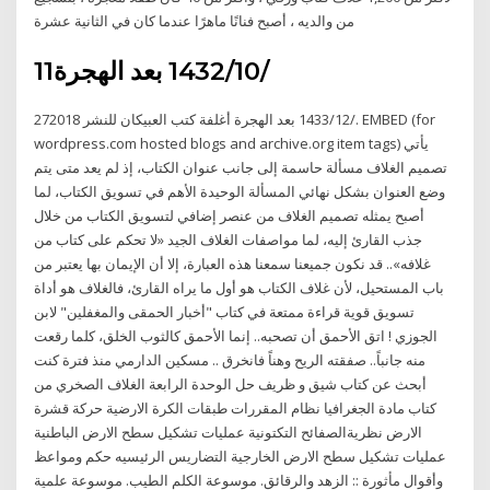
من والديه ، أصبح فنانًا ماهرًا عندما كان في الثانية عشرة
11‏‏/10‏‏/1432 بعد الهجرة
27‏‏/12‏‏/1433 بعد الهجرة أغلفة كتب العبيكان للنشر 2018. EMBED (for
tags) يأتي
wordpress.com hosted blogs and archive.org item
تصميم الغلاف مسألة حاسمة إلى جانب عنوان الكتاب، إذ لم يعد متى يتم
وضع العنوان بشكل نهائي المسألة الوحيدة الأهم في تسويق الكتاب، لما
أصبح يمثله تصميم الغلاف من عنصر إضافي لتسويق الكتاب من خلال
جذب القارئ إليه، لما مواصفات الغلاف الجيد «لا تحكم على كتاب من
غلافه».. قد نكون جميعنا سمعنا هذه العبارة، إلا أن الإيمان بها يعتبر من
باب المستحيل، لأن غلاف الكتاب هو أول ما يراه القارئ، فالغلاف هو أداة
تسويق قوية قراءة ممتعة في كتاب "أخبار الحمقى والمغفلين" لابن
الجوزي ! اتق الأحمق أن تصحبه.. إنما الأحمق كالثوب الخلق، كلما رقعت
منه جانباً.. صفقته الريح وهناً فانخرق .. مسكين الدارمي منذ فترة كنت
أبحث عن كتاب شيق و ظريف حل الوحدة الرابعة الغلاف الصخري من
كتاب مادة الجغرافيا نظام المقررات طبقات الكرة الارضية حركة قشرة
الارض نظريةالصفائح التكتونية عمليات تشكيل سطح الارض الباطنية
عمليات تشكيل سطح الارض الخارجية التضاريس الرئيسيه حكم ومواعظ
وأقوال مأثورة :: الزهد والرقائق. موسوعة الكلم الطيب. موسوعة علمية