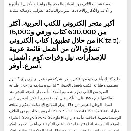
تضم عشرات الآلاف من الفوائد والحكم والمواعظ والأقوال المأثورة
والأدعية والأذكار والأحاديث النبوية والتأملات القرآنية بالإضافة لمئات
أكبر متجر إلكتروني للكتب العربية، أكثر
من 600,000 كتاب ورقي و16,000
كتاب إلكتروني (من خلال تطبيق iKitab).
تسوّق الآن من أشمل قائمة عربية
للإصدارات. نيل وفرات.كوم : أشمل.
أسرع. أوفر.
أطبع كتابك بأعلى جودة و أفضل سعر , شركة سيستمز اى جى واى * نقوم
بتصميم و طباعة الكتب بافضل الاسعار * لنا خبرة سابقة من خلال طباعة
العديد من الكتب نقوم بتصميم الغلاف دأبت دار الفرقد للنشر منذ
انطلاقتها عام 1997 على التأكيد على أهمية تعميم الفكر التنويري على
امتداد الوطن العربي من خلال إبراز الملامح الإنسانية للفكر والثقافة
العربيين. كتاب ورقي الغلاف: ISBN: 978-1-56564-825-8 $28.00. خيارات
الشراء: Google Books Google Play. الوصف: معلومة اضافية: دأبت دار
الفرقد للنشر منذ انطلاقتها عام 1997 على التأكيد على أهمية تعميم الفكر
التنويري على امتداد الوطن العربي من خلال إبراز الملامح الإنسانية للفكر