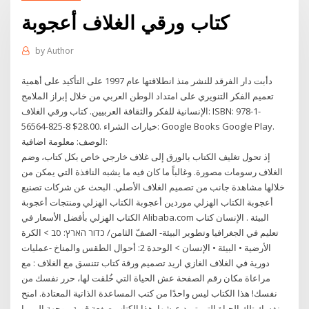
كتاب ورقي الغلاف أعجوبة
by
Author
دأبت دار الفرقد للنشر منذ انطلاقتها عام 1997 على التأكيد على أهمية
تعميم الفكر التنويري على امتداد الوطن العربي من خلال إبراز الملامح
الإنسانية للفكر والثقافة العربيين. كتاب ورقي الغلاف: ISBN: 978-1-
56564-825-8 $28.00. خيارات الشراء: Google Books Google Play.
الوصف: معلومة اضافية:
إذ تحول تغليف الكتاب بالورق إلى غلاف خارجي خاص بكل كتاب، وضم
الغلاف رسومات مصورة. وغالباً ما كان فيه ما يشبه النافذة التي يمكن من
خلالها مشاهدة جانب من تصميم الغلاف الأصلي. البحث عن شركات تصنيع
أعجوبة الكتاب الهزلي موردين أعجوبة الكتاب الهزلي ومنتجات أعجوبة
الكتاب الهزلي بأفضل الأسعار في Alibaba.com البيئة . الإنسان كتاب
تعليم في الجغرافيا وتطوير البيئة- الصفّ الثامن/ כדור הארץ: סב > الكرة
الأرضية • البيئة • الإنسان > الوحدة 2: أحوال الطقس والمناخ -عمليات
دورية في الغلاف الغازي اريد تصميم ورقة كتاب تتنسق مع الغلاف : مع
مراعاة مكان رقم الصفحة عش الحياة التي خُلقت لها، حرر نفسك من
نفسك! هذا الكتاب ليس واحدًا من كتب المساعدة الذاتية المعتادة. امنح
نفسك تلك الحياة التي تريد عيشها. هذا الكتاب صفعة قوية موجهة إلى ما