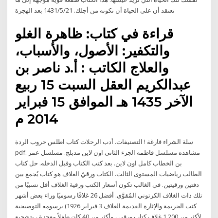
تعتقد أن على الحياة أن تكونه من أجلك. 21‏‏/5‏‏/1431 بعد الهجرة
قراءة في كتاب: ظاهرة الغلو
والتكفير: الأصول، والأسباب،
والعلاج الكاتب : أ.د ناصر بن
عبدالكريم العقل السبت 15 ربيع
الآخر 1435 هـ الموافق 15 فبراير
2014 م
سلة الشراء فارغة ! التصنيفات. أدب الرحلات كتاب اطلس حروب الردة
pdf. مشاهده مسلسل فاطمه الجزء الثانى اون لاين مدبلج. مسلسل عمر
بن الخطاب كامل اون لاين. بعد كتب الكتاب وقبل الدخله. حل كتاب
الطالب رياضيات المستوى الثالث. الكتاب ورقيّ الغلاف هو كتاب يُجمع بين
دفتين ورقيتين. في الغالب تكون أسعار الكتب ورقية الغلاف أقل نسبيًا من
تلك ذات الغلاف الكرتوني المُقوَّى. أفضل 26 غلافًا رسوميًا وراء بعض أشهر
كتب الجريمة والإثارة القديمة الغلاف 3 فبراير 1926) برسومه التوضيحية
لأكثر من 1,200 غلاف كتاب ورقي ، وأكثر من 40 كان طفلاً معجزة ، بتشجيع