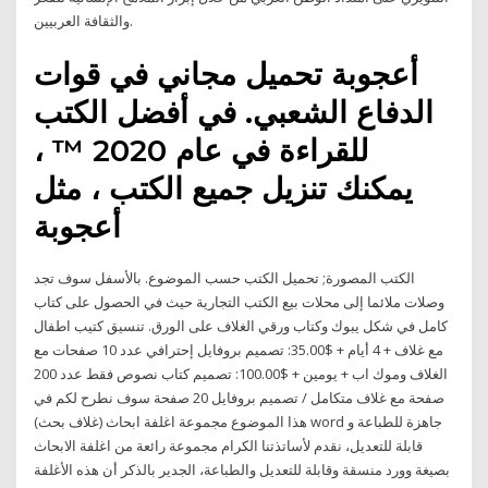
والثقافة العربيين.
أعجوبة تحميل مجاني في قوات
الدفاع الشعبي. في أفضل الكتب
للقراءة في عام 2020 ™ ،
يمكنك تنزيل جميع الكتب ، مثل
أعجوبة
الكتب المصورة; تحميل الكتب حسب الموضوع. بالأسفل سوف تجد
وصلات ملائما إلى محلات بيع الكتب التجارية حيث في الحصول على كتاب
كامل في شكل يبوك وكتاب ورقي الغلاف على الورق. تنسيق كتيب اطفال
مع غلاف + 4 أيام + $35.00: تصميم بروفايل إحترافي عدد 10 صفحات مع
الغلاف وموك اب + يومين + $100.00: تصميم كتاب نصوص فقط عدد 200
صفحة مع غلاف متكامل / تصميم بروفايل 20 صفحة سوف نطرح لكم في
هذا الموضوع مجموعة اغلفة ابحاث (غلاف بحث) word جاهزة للطباعة و
قابلة للتعديل، نقدم لأساتذتنا الكرام مجموعة رائعة من اغلفة الابحاث
بصيغة وورد منسقة وقابلة للتعديل والطباعة، الجدير بالذكر أن هذه الأغلفة