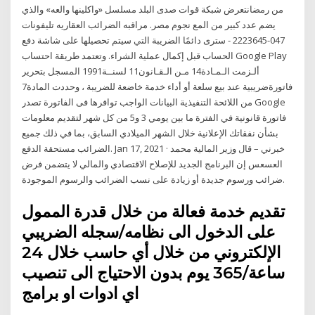
من رمضانتعرض شبكة قوات صدى البلد مسلسل «واكلينها والعه» والذي
يضم عدد كبير من المع نجوم مصر. مراقبه الضرائب العقاريه تليفونات
047-2223645 - سترى دائمًا الضريبة التي سيتم تحصيلها على شاشة دفع
الحساب قبل إكمال عملية الشراء. وتعتمد طريقة احتساب Google Play
ألـزمت الـمـادة14 مـن الـقـانون11 لسنــة1991 المسجل بتحرير
فاتورةضريبية عند بيع سلعة أو أداء خدمة خاضعة للضريبة ، وحددت المادة7
من اللائحة التنفيذية البيانات الواجب توافرها فى الفاتورة تصدر Google
فاتورة قانونية في الفترة ما بين يومي 3 و5 من كل شهر لتقديم معلومات
بشأن نفقاتك الإعلانية خلال الشهر الميلادي السابق، بما في ذلك جميع
الضرائب مستحقة الدفع. Jan 17, 2021 · خبرني – قال وزير المالية محمد
العسعس إن البرنامج الجديد للإصلاح الاقتصادي والمالي لا يتضمن فرض
ضرائب ورسوم جديدة أو زيادة على نسب الضرائب والرسوم الموجودة.
تقديم خدمة فعالة من خلال قدرة الممول
على الدخول الى نظامه/سجله الضريبي
الإلكتروني من خلال أي حاسب خلال 24
ساعة/365 يوم بدون الاحتياج الى تنصيب
اي ادوات او برامج