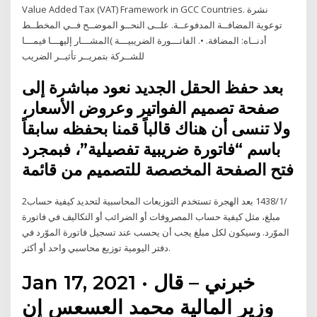
Value Added Tax (VAT) Framework in GCC Countries. نشرة
توعوية المضافــة المدفوعــة. علــى النحــو الموضــح فــي المخطــط
أدنــاه: المضافة. •. الفاتـــورة الضريبيـــة )المشـــار إليهـــا فيمـــا
للشــركة بتمريــر تأثيــر الضريب
بعد حفظ الحقل الجديد نعود مباشرة إلى
صفحة تصميم الفواتير وعروض الأسعار،
ولا تنسى أن هناك قالباً قمنا بحفظه سابقاً
باسم “فاتورة ضريبية تفصيلية”، فبمجرد
فتح الصفحة المخصصة للتصميم من قائمة
2‏‏/1‏‏/1438 بعد الهجرة تستخدم التوزيعات المحاسبية لتحديد كيفية حساب
مبلغ، مثل كيفية حساب المصروفات أو الضرائب أو التكاليف في فاتورة
الموّرد. وسيكون لكل مبلغ يجب أن يحسب عند تسجيل فاتورة الموّرد في
دفتر اليومية توزيع محاسبي واحد أو أكثر.
Jan 17, 2021 · خبرني – قال
وزير المالية محمد العسعس إن