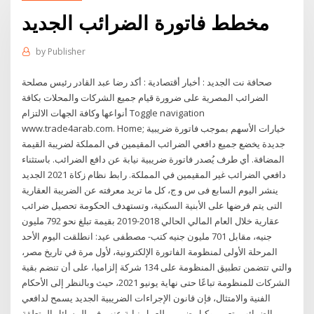
مخطط فاتورة الضرائب الجديد
by
Publisher
صحافة نت الجديد : أخبار أقتصادية : أكد رضا عبد القادر رئيس مصلحة
الضرائب المصرية على ضرورة قيام جميع الشركات والمحلات بكافة
أنواعها وكافة الجهات الالتزام Toggle navigation
www.trade4arab.com. Home; خيارات الأسهم بموجب فاتورة ضريبية
جديدة يخضع جميع دافعي الضرائب المقيمين في المملكة لضريبة القيمة
المضافة. أي طرف يُصدر فاتورة ضريبية نيابة عن دافع الضرائب. باستثناء
دافعي الضرائب غير المقيمين في المملكة. رابط نظام زكاة 2021 الجديد
ينشر اليوم السابع فى س و ج، كل ما تريد معرفته عن الضريبة العقارية
التى يتم فرضها على الأبنية السكنية، وتستهدف الحكومة تحصيل ضرائب
عقارية خلال العام المالي الحالي 2018-2019 بقيمة تبلغ نحو 792 مليون
جنيه، مقابل 701 مليون جنيه كتب- مصطفى عيد: انطلقت اليوم الأحد
المرحلة الأولى لمنظومة الفاتورة الإلكترونية، لأول مرة في تاريخ مصر،
والتي تتضمن تطبيق المنظومة على 134 شركة إلزاميا، على أن تنضم بقية
الشركات للمنظومة تباعًا حتى نهاية يونيو 2021، حيث وبالنظر إلى الأحكام
الفنية والامتثال، فإن قانون الإجراءات الضريبية الجديد يسمح لدافعي
الضرائب بتعيين وكيل ضريبي للعمل نيابة عنهم في المسائل المتعلقة