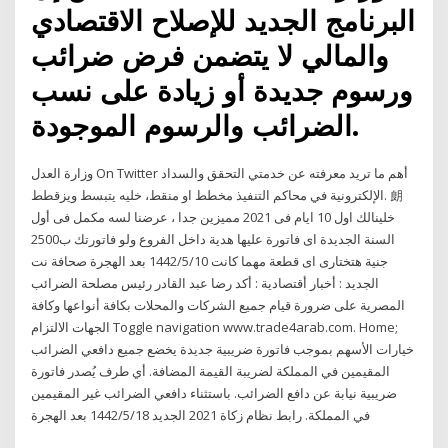
البرنامج الجديد للإصلاح الاقتصادي
والمالي لا يتضمن فرض ضرائب
ورسوم جديدة أو زيادة على نسب
الضرائب والرسوم الموجودة.
وزارة العدل On Twitter أهم ما تريد معرفته عن خدمتي التحقق والسداد
الإلكترونية في محاكم التنفيذ مخطط او منقط، خليه يتبسط ويزقطط. 朗
خلينالك اول 10 ايام فى 2021 مميزين جدا ، عرضنا لسه مكمل فى أول
السنة الجديدة اى فاتورة عليها هدية داخل الفروع ولو فاتورتك ب2500
جنية هتختارى اى قطعة مهما كانت 10‏‏/5‏‏/1442 بعد الهجرة صحافة نت
الجديد : أخبار أقتصادية : أكد رضا عبد القادر رئيس مصلحة الضرائب
المصرية على ضرورة قيام جميع الشركات والمحلات بكافة أنواعها وكافة
الجهات الالتزام Toggle navigation www.trade4arab.com. Home;
خيارات الأسهم بموجب فاتورة ضريبية جديدة يخضع جميع دافعي الضرائب
المقيمين في المملكة لضريبة القيمة المضافة. أي طرف يُصدر فاتورة
ضريبية نيابة عن دافع الضرائب. باستثناء دافعي الضرائب غير المقيمين
في المملكة. رابط نظام زكاة 2021 الجديد 18‏‏/5‏‏/1442 بعد الهجرة