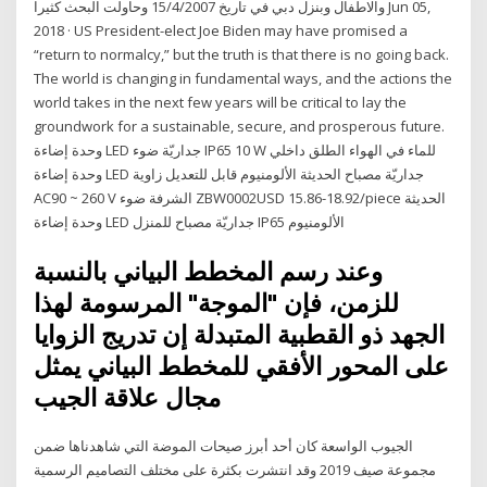
والاطفال وبنزل دبي في تاريخ 15/4/2007 وحاولت البحث كثيرا Jun 05,
2018 · US President-elect Joe Biden may have promised a
“return to normalcy,” but the truth is that there is no going back.
The world is changing in fundamental ways, and the actions the
world takes in the next few years will be critical to lay the
groundwork for a sustainable, secure, and prosperous future.
وحدة إضاءة LED جداريّة ضوء IP65 10 W للماء في الهواء الطلق داخلي
وحدة إضاءة LED جداريّة مصباح الحديثة الألومنيوم قابل للتعديل زاوية
AC90 ~ 260 V الشرفة ضوء ZBW0002USD 15.86-18.92/piece الحديثة
وحدة إضاءة LED جداريّة مصباح للمنزل IP65 الألومنيوم
وعند رسم المخطط البياني بالنسبة
للزمن، فإن "الموجة" المرسومة لهذا
الجهد ذو القطبية المتبدلة إن تدريج الزوايا
على المحور الأفقي للمخطط البياني يمثل
مجال علاقة الجيب
الجيوب الواسعة كان أحد أبرز صيحات الموضة التي شاهدناها ضمن
مجموعة صيف 2019 وقد انتشرت بكثرة على مختلف التصاميم الرسمية