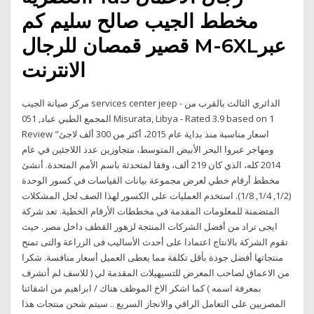
مخطط الجيب صالح سليم كم
قصير قمصان للرجال M-6XLعبر
الانترنت
المجمع الطبي عباد, 051 Misurata, Libya‎ - Rated 3.9 based on 1
Review "‎اسعار مناسبة منذ بداية عام 2015، أكثر من 300 ألف لاجئ
ومهاجر عبروا البحر الأبيض المتوسط، متجاوزين عدد اللاجئين في عام
2014 كله، الذي كان 219 ألف، وفقا لمتحدثة باسم الأمم المتحدة. أنشئ
مخطط أرقام خطي لعرض مجموعة بيانات القياسات في كسور الوحدة
(1/2, 1/4, 1/8). استخدم العمليات على الكسور لهذا الصف لحل المشكلات
المتضمنة للمعلومات المقدمة في مخططات الأرقام الخطية. تعد شركة
ايجى تراد من أفضل الشركات المنتجة لزهور القطف داخل مصر. حيث
تقوم الشركة بالانتاج اعتمادا على أحدث الأساليب فى الزراعة والتى تمنح
منتجاتها أفضل جودة بأقل تكلفة مما يعطى العميل أسعار منافسة. شكرا
من الاعماق لصاحب المعرض للتسيهيلات المقدمة لي ( للاسف لم أتشرف
بمعرفة اسمه ) كما اشكر الاخ الموظف هناك / ابراهيم من اشقائنا
المصريين على التعامل الراقي والانجاز السريع .. سيتم شحن منتجات هذا