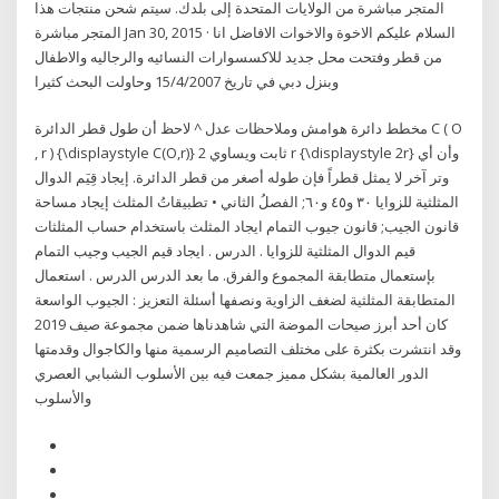
المتجر مباشرة من الولايات المتحدة إلى بلدك. سيتم شحن منتجات هذا
المتجر مباشرة Jan 30, 2015 · السلام عليكم الاخوة والاخوات الافاضل انا
من قطر وفتحت محل جديد للاكسسوارات النسائيه والرجاليه والاطفال
وبنزل دبي في تاريخ 15/4/2007 وحاولت البحث كثيرا
مخطط دائرة هوامش وملاحظات عدل ^ لاحظ أن طول قطر الدائرة C ( O
, r ) {\displaystyle C(O,r)} ثابت ويساوي 2 r {\displaystyle 2r} وأن أي
وتر آخر لا يمثل قطراً فإن طوله أصغر من قطر الدائرة. إيجاد قِيَم الدوال
المثلثية للزوايا ٣٠ و٤٥ و٦٠; الفصلُ الثاني • تطبيقاتُ المثلث إيجاد مساحة
المثلث باستخدام حساب المثلثات‎ قانون الجيب; قانون جيوب التمام ايجاد
قيم الدوال المثلثية للزوايا . الدرس . ايجاد قيم الجيب وجيب التمام
بإستعمال متطابقة المجموع والفرق. ما بعد الدرس الدرس . استعمال
المتطابقة المثلثية لضغف الزاوية ونصفها أسئلة التعزيز : الجيوب الواسعة
كان أحد أبرز صيحات الموضة التي شاهدناها ضمن مجموعة صيف 2019
وقد انتشرت بكثرة على مختلف التصاميم الرسمية منها والكاجوال وقدمتها
الدور العالمية بشكل مميز جمعت فيه بين الأسلوب الشبابي العصري
والأسلوب