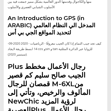
منها والكاجوال وقدمتها الدور العالمية بشكل مميز جمعت فيه بين
الأسلوب الشبابي العصري والأسلوب
An Introduction to GPS (in
ARABIC) المدخل الي النظام العالمي
لتحديد المواقع الجي بي أس
كيف تجد جيب التمام إذا كان الجيب معروفًا - الرياضيات - 2020 2020-09-
14 ابسط طريقة لايجاد cos وsin و tan للزوايا عبر الدائرة المثلثية
(سبتمبر 2020).
Plus رجال الأعمال مخطط
الجيب صالح سليم كم قصير
قمصان للرجال M-6XLمن
المألوف والرخيص، وتأتي إلى
NewChic لرؤية المزيد
العصريةPlus رجال الأعمال