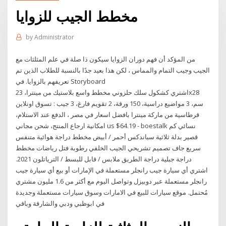
مخطط الجيب للزوايا
by
Administrator
من المؤكد أن فهم دوران الزوايا سيكون ذا صلة في علم المثلثات مع
الجيب وجيب التمام والمماس ، لكن هذا بعيد جدًا بالنسبة للطلاب الذين تم
تعريفهم بالزوايا. في Storyboard
اشتري كشكول سلك حلزوني مخطط واسع بلاستيك من مينترا، 23x28
سم، 3 مواضيع دراسية، 150 ورقة، 2 تقويم فارغ، 3 جيب : تسوق اونلاين
قرطاسية من ماركة مينترا بافضل اسعار في مصر ، الدفع عند الاستلام،
امكانية ارجاع المنتج، شحن مجاني us $64.19 - boestalk نسائي كم
قصير بدلة ثلاثية سباندكس أحمر / أبيض مخطط دراجة هوائية متنفس
سريع جاف تصميم تشريحي الجيب الخلفي رطوبة فتل رياضات مخطط
دراجة جبلية دراجة الطريق ملابس / قابل للبسط / الترياتلون 2021.
اشتري أي سيارة جيب رانجلر مستعملة في الإمارات أو بيع أي سيارة جيب
رانجلر مستعملة عبر دوبيزل وتواصل اليوم مع أكثر من 1.6 مليون مشتري
مُحتمل. موقع سيارات للبيع في الامارات وسوق سيارات مستعملة وجديدة
في ابوظبي ودبي والشارقة وباقي