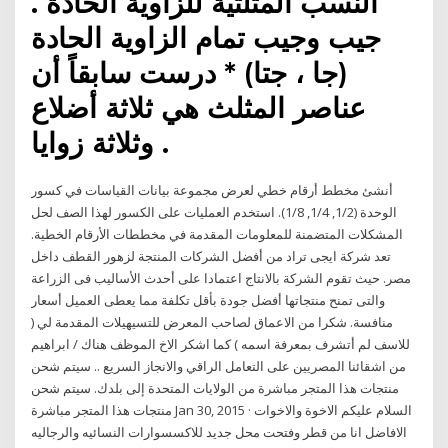
النسب المثلثية للزاوية الحادة .
جيب وجيب تمام الزاوية الحادة
(جا ، جتا) * درست سابقاً أن
عناصر المثلث هي ثلاثة أضلاع
وثلاثة زوايا .
أنشئ مخطط أرقام خطي لعرض مجموعة بيانات القياسات في كسور
الوحدة (1/2, 1/4, 1/8). استخدم العمليات على الكسور لهذا الصف لحل
المشكلات المتضمنة للمعلومات المقدمة في مخططات الأرقام الخطية.
تعد شركة ايجى تراد من أفضل الشركات المنتجة لزهور القطف داخل
مصر. حيث تقوم الشركة بالانتاج اعتمادا على أحدث الأساليب فى الزراعة
والتى تمنح منتجاتها أفضل جودة بأقل تكلفة مما يعطى العميل أسعار
منافسة. شكرا من الاعماق لصاحب المعرض للتسيهيلات المقدمة لي (
للاسف لم أتشرف بمعرفة اسمه ) كما اشكر الاخ الموظف هناك / ابراهيم
من اشقائنا المصريين على التعامل الراقي والانجاز السريع .. سيتم شحن
منتجات هذا المتجر مباشرة من الولايات المتحدة إلى بلدك. سيتم شحن
منتجات هذا المتجر مباشرة Jan 30, 2015 · السلام عليكم الاخوة والاخوات
الافاضل انا من قطر وفتحت محل جديد للاكسسوارات النسائيه والرجاليه