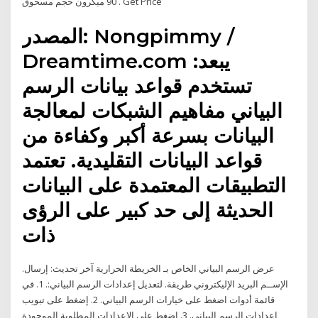
90 ميكرون حجم مسحوق . Get Price
المصدر: Nongpimmy /
Dreamtime.com يبعد:
تستخدم قواعد بيانات الرسم
البياني مفاهيم الشبكات لمعالجة
البيانات بسرعة أكبر وكفاءة من
قواعد البيانات التقليدية. تعتمد
التطبيقات المعتمدة على البيانات
الحديثة إلى حد كبير على الرؤى
ذات
عرض الرسم البياني الخاص بـ الخريطة الحرارية آخر تحديث: إرسال.
الإســم البريد الإليكتروني طريقة. لتعديل إعدادات الرسم البياني:. 1. في
قائمة أدوات اضغط على خيارات الرسم البياني. 2. إضغط على تبويب
إعدادات الرسم البياني. 3. إضغط على الإعدادات المطلوبة الموجودة