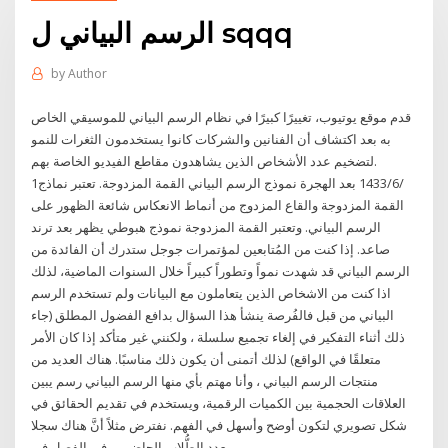
الرسم البياني ل sqqq
by
Author
قدم موقع يوتيوب، تغييرًا كبيرًا في نظام الرسم البياني للموسيقي الخاص
به بعد اكتشاف أن الفنانين والشركات كانوا يستخدمون الثغرات للنمو
لتضخيم عدد الأشخاص الذين يشاهدون مقاطع الفيديو الخاصة بهم.
1‏‏/6‏‏/1433 بعد الهجرة نموذج الرسم البياني القمة المزدوجة. تعتبر نماذج
القمة المزدوجة والقاع المزدوج من أنماط الانعكاس شائعة الظهور على
الرسم البياني. وتعتبر القمة المزدوجة نموذج هبوطي يظهر بعد ترند
صاعد. إذا كنت من المُتابعين لمؤتمرات جوجل ستدرك أن الفائدة من
الرسم البياني قد شهدت نمواً وتطوراً كبيراً خلال السنوات الماضية، لذلك
اذا كنت من الاشخاص الذين يتعاملون مع البيانات ولم تستخدم الرسم
البياني من قبل فالفُرصة ينشأ هذا السؤال بدافع الفضول المطلق (جاء
ذلك أثناء التفكير في إلغاء تجميع سلسلة ، ولكنني غير متأكد إذا كان الأمر
متعلقًا في الواقع) لذلك أتمنى أن يكون ذلك مناسبًا. هناك العديد من
منتجات الرسم البياني ، وأنا مهتم بأي منها الرسم البياني رسم يبين
العلاقات الحجمية بين الكميات الرقمية، ويستخدم في تقديم الحقائق في
شكل تصويري لتكون أوضح وأسهل في الفهم. نفترض مثلاً أنَّ هناك سجلا
بعدد الطُّلاب الحاضرين في الفصل في