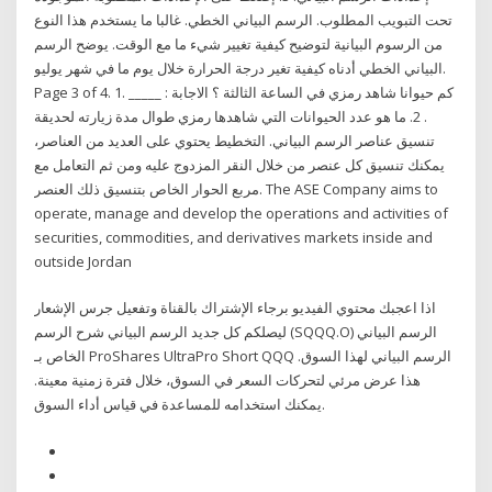
تحت التبويب المطلوب. الرسم البياني الخطي. غالبا ما يستخدم هذا النوع
من الرسوم البيانية لتوضيح كيفية تغيير شيء ما مع الوقت. يوضح الرسم
البياني الخطي أدناه كيفية تغير درجة الحرارة خلال يوم ما في شهر يوليو.
Page 3 of 4. 1. كم حيوانا شاهد رمزي في الساعة الثالثة ؟ الاجابة : _____
. 2. ما هو عدد الحيوانات التي شاهدها رمزي طوال مدة زيارته لحديقة
تنسيق عناصر الرسم البياني. التخطيط يحتوي على العديد من العناصر،
يمكنك تنسيق كل عنصر من خلال النقر المزدوج عليه ومن ثم التعامل مع
مربع الحوار الخاص بتنسيق ذلك العنصر. The ASE Company aims to
operate, manage and develop the operations and activities of
securities, commodities, and derivatives markets inside and
outside Jordan
اذا اعجبك محتوي الفيديو برجاء الإشتراك بالقناة وتفعيل جرس الإشعار
ليصلكم كل جديد الرسم البياني شرح الرسم (SQQQ.O) الرسم البياني
الخاص بـ ProShares UltraPro Short QQQ الرسم البياني لهذا السوق.
هذا عرض مرئي لتحركات السعر في السوق، خلال فترة زمنية معينة.
يمكنك استخدامه للمساعدة في قياس أداء السوق.