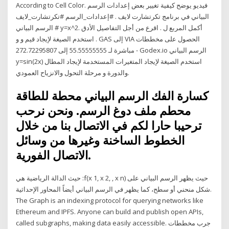
According to Cell Color. فيديو يوضح كيفية تغيير بعض إعدادات الرسم
البياني في برنامج تكرتشارت لايف . #إعدادات_الرسم #تكرتشارت_لايف
# الرسم البياني y=x^2. أكمل المربع ل . اقرع من أجل التفاصيل الأدق
استخدم الصيغة لإيجاد قيم و و . GAS إلى VIA الحصول على مخططات
مباشرة لـ 55.55555555 إلى 272.72295807 - Godex.io الرسم البياني
y=sin(2x) استخدم الصيغة لإيجاد المتغيرات المستخدمة لإيجاد المطال
والدورة و مرحلة التحول والانزياح العمودي.
كسارة الفك الرسم البياني محطة للطاقة
محطم ملف دوغ الرسم. ونحن نرحب
ترحيبا حارا لكم في الاتصال بنا من خلال
الخطوط الساخنة وغيرها من وسائل
الاتصال الفورية.
حيث الدالة الرياضية هي :f(x 1, x 2, , x n) حيث يظهر الرسم البياني على
شكل منحني أو سطح، كما يظهر في الرسم البياني أيضاً المحاور الإحداثية.
The Graph is an indexing protocol for querying networks like
Ethereum and IPFS. Anyone can build and publish open APIs,
called subgraphs, making data easily accessible. جرب مخططات