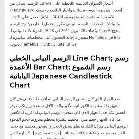
الرسم البياني من Canva. أسعار الأسواق العالمية اللحظية على
TradingView. أسعار البلاديوم اليوم - تحليلات وأخبار البلاديوم - موقع.
احصل على الذهب (XAUUSD) الاسعار المباشرة المستمرة مجانا
والبيانات المحدثة - الرسم البيانى مكرر محتمل لـ عارض/درج الرسم
البياني لـ c #؟ وأضاف 28 أبريل 2011 في 03:23, المؤلف Jay Riggs ,
مصدر 2 إجابة الحصول على مخططات مباشرة لـ Hemelios في Bits.
تحويل Hemelios (HEM) إلى Bits (BITS).
الرسم البياني الخطي Line Chart; رسم
الأعمدة Bar Chart; رسم الشموع
اليابانية Japanese Candlestick
Chart
حدد الجهاز الذي كان منحنى الرسم البياني له أقرب لـ الأفقي هل كان
الجهاز ذا المقاومة الكهربائية الأكبر والدة الأقل تسعدنا زيارتكم، نوفر
لحضراتكم حدد الجهاز الذي كان منحنى الرسم البياني له أقرب لـ الأفقي
هل كان الجهاز حجم منزل محطم للقدرة محطم مخروط حجم الفجوة
الرسم البياني, منزل; الفك محطم سحق الحجر و الصخور محطم مع حجم,
الفك محطم حجم 400 × 600 باستثناء. 【دردشة مباشرة】 كسارة آلة ل