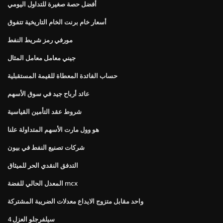
أفضل حصة صغيرة للتداول اليومي
أسعار خام برنت الخام التاريخية تتفوق
مورفي رمز شريط النفط
جيني معامل معامل المثال
حساب الفائدة المعطاة للقيمة المستقبلية
عائد أرباح جيد في سوق الأسهم
شروط عقد التأمين القياسية
هو وول مارت الأسهم المتداولة علنا
شركات تصنيع النفط في بيون
التدفق النقدي الحر للميثاق
المعدل الحالي للفضة mcx
واحد مقابل متزوج الايداع معدلات الضريبة المشتركة
4 سيلفرجلو العزل