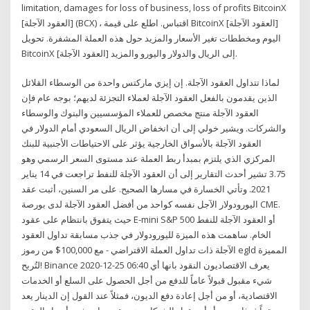
limitation, damages for loss of business, loss of profits BitcoinX
[العقود الآجلة] (BCX) ، اقتباس. اطلع على قيمة BitcoinX [العقود الآجلة]
اليوم ومخططات تغير الأسعار والمزيد حول هذه العملة المشفرة. تحويل
BitcoinX [العقود الآجلة] إلى الريال والدولار واليورو والمزيد.
لماذا تتداول العقود الآجلة. إن إيزي ماركتس واحدة من الوسطاء القلائل
الذين يقدمون بالفعل العقود الآجلة لعملاء التجزئة لديهم؛ بوجه عام فإن
العقود الآجلة منتج مخصص للعملاء المؤسسيين والبنوك والوسطاء
والشركات. ويشير خولي إلى أن انخفاض الريال السعودي أمام الدولار في
العقود الآجلة بالأسواق الخارجية يؤثر على الاحتياطات الأجنبية للبنك
المركزي الذي يلتزم بمبدأ ربط العملة عند مستوى السعر الرسمي وهو
3.75 تشير أحدث التقارير إلى أن العقود الآجلة للنفط تراجعت في 14 يناير
2021. وتأتي الخسارة في مسارها الصحيح. على مر السنين، أثبت عقد
اليورودولار الآجل نفسه كواحد من أفضل العقود الآجلة لدى بورصة CME.
حيث يتفوق بانتظام على عقود E-mini S&P 500 أو العقود الآجلة للنفط
الخام. ساهمت هذه الميزة لليورودولار في جذب مسابقة تداول العقود
الآجلة ذات تداول العملة الاقتراضي - مع 100,000$ من رموز egld المميزة
لتُربح! Binance 2020-12-25 06:40 يعرف الاقتصاديون النقود بانها أي
شيء مقبول قبولاً عاماً للدفع من أجل الحصول على السلع أو الخدمات
الاقتصادية، أو من أجل إعادة دفع الديون، فمثلاً عند القول إن الدينار يعد