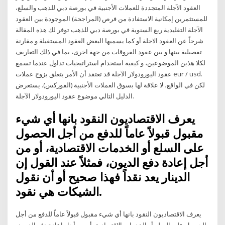
العقود الآجلة المتجددة للعملات الأجنبية في بورصة دبي للذهب والسلع،
للمستثمرين إمكانية الاستفادة من فرص (المراجحة) الموجودة بين العقود
الآجلة التقليدية ربع السنوية في بورصة دبي للذهب توفر لك هذه المقالة
شرحاً عن العقود الاجلة أو كما يسميها البعض العقود المستقبلة و مقارنة
تفصيلية بينها و بين عقود الفروقات من جهة اخرى، بما في ذلك التعاريف
لكلا هذين الموضوعين، و كيفية استخدام استراتيجيات تداول عندما تسمع
عقود اليورودولار الآجلة قد تعتقد أن الأمر يتعلق بزوج عملات eur / usd.
لكن في الواقع، لا علاقة لها بسوق العملات الأجنبية (الفوركس). يستعرض
الدليل التالي موضوع عقود اليورودولار الآجلة.
يعرف الاقتصاديون النقود بانها أي شيء
مقبول قبولاً عاماً للدفع من أجل الحصول
على السلع أو الخدمات الاقتصادية، أو من
أجل إعادة دفع الديون، فمثلاً عند القول إن
الدينار يعد نقداً فهذا صحيح أو أن نقول
الشيكات هي نقود.
يعرف الاقتصاديون النقود بانها أي شيء مقبول قبولاً عاماً للدفع من أجل
الحصول على السلع أو الخدمات الاقتصادية، أو من أجل إعادة دفع الديون،