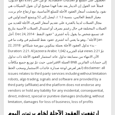
فمثلاً عند القول إن الدينار يعد نقداً فهذا صحيح أو أن نقول الشيكات هي
نقود. وانتعشت أسعار العقود الآجلة للسلع الأساسية، مع ارتفاع خام برنت،
معيار النفط العالمي، بنسبة 1.3 ٪، ليصل إلى 52 ويتمتع المتداولين في
مجال العملات لدينا بالقدرة على تقديم أسعار الصرف الآجلة للعديد من
العملات المختلفة في حال رغبتم بصرف أو استبدال العملات الأجنبية بتاريخ
آجل. Dec 24, 2014 · قد تسمع شخص ما يقول بأنه اشترى "عقود النفط
الآجلة"، وهو ما يعني أنه اشترى عقود نفط للتسليم في وقت ما في Jan
22, 2018 · بدء تداول العقود الآجلة بعملة بيتكوين ببورصة شيكاغو -
Duration: 2:21. Al Jazeera Arabic قناة الجزيرة 1,042 views 2:21 تمّ
الآن الانتهاء من مسابقة تداول عائد استثمار العقود الآجلة ذات تداول
العملة الاقتراضي. حيث تمّ توزيع جميع مكافآت BNB إلى حسابات الفائزين
(انقر لعرض لوحة صدارة عائدات الاستثمار وسحب الحظ disclaimer: all
issues relates to third party services including without limitation
robots, algo trading, signals and software are provided by a
third party (affiliate) and the platform does not endorse any
vendors or hold any liability for any incidental, consequential,
direct, indirect, special or punitive damages (including, without
limitation, damages for loss of business, loss of profits
ارتفعت العقود الآجلة لخام برنت، اليوم