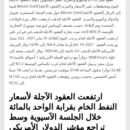
قيمة Bitcoin Gold [العقود الآجلة] اليوم ومخططات تغير الأسعار والمزيد
حول هذه العملة المشفرة. تحويل Bitcoin Gold [العقود الآجلة] إلى الريال
والدولار واليورو والمزيد. العقود الآجلة للذهب ارتفعت خلال دورة الولايات
المتحدة يوم الثلاثاء. حسب تصنيف كومكس لبورصة نيويورك التجارية,
تمت تجارة العقود الآجلة للذهب في فبراير على usd1839.75 للأونصة
ارتفعت العقود الآجلة لخام برنت، اليوم الثلاثاء، 19يناير 2021 ، لـ20 سنتا،
أو ما يعادل 0.4%، إلى 54.95 دولار للبرميل Jan 19, 2021 · وربحت العقود
الأمريكية الآجلة للذهب 0.5 بالمئة إلى 1839.40 دولار. الذهب يصعد إلى
1838 دولاراً مع تراجع العملة الأمريكية | أسواق عالمية 16 hours ago ·
ونزل سعر برميل العقود الآجلة لخام غرب تكساس الوسيط 1.2% إلى
52.48 دولارا بحلول الساعة 07:40 بتوقيت غرينتش، بعدما تراجعت 18 سنتا
أمس الخميس، بحسب رويترز. وهبطت العقود الآجلة لخام برنت 1.03%
إلى 55.52
ارتفعت العقود الآجلة لأسعار
النفط الخام بقرابة الواحد بالمائة
خلال الجلسة الآسيوية وسط
تراجع مؤشر الدولار الأمريكي