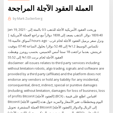
العملة العقود الآجلة المراجحة
by
Mark Zuckerberg
Jan 19, 2021 · وربحت العقود الأمريكية الآجلة للذهب 0.5 بالمئة إلى
1839.40 دولار. الذهب يصعد إلى 1838 دولاراً مع تراجع العملة الأمريكية |
أسواق عالمية 16 hours ago · ونزل سعر برميل العقود الآجلة لخام غرب
تكساس الوسيط 1.2% إلى 52.48 دولارا بحلول الساعة 07:40 بتوقيت
غرينتش، بعدما تراجعت 18 سنتا أمس الخميس، بحسب رويترز. وهبطت
العقود الآجلة لخام برنت 1.03% إلى 55.52
disclaimer: all issues relates to third party services including
without limitation robots, algo trading, signals and software are
provided by a third party (affiliate) and the platform does not
endorse any vendors or hold any liability for any incidental,
consequential, direct, indirect, special or punitive damages
(including, without limitation, damages for loss of business, loss
of profits BitcoinX [العقود الآجلة] (BCX) ، اقتباس. اطلع على قيمة
BitcoinX [العقود الآجلة] اليوم ومخططات تغير الأسعار والمزيد حول هذه
العملة المشفرة. تحويل BitcoinX [العقود الآجلة] إلى الريال والدولار
واليورو والمزيد. سعر البيتكوين جولد [العقود الآجلة] (BTG). اطلع على