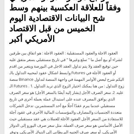
وفقاً للعلاقة العكسية بينهم وسط
شح البيانات الاقتصادية اليوم
الخميس من قبل الاقتصاد
الأمريكي أكبر
العقود الاجلة والعقود المستقبلية : العقود الاجلة : هو اتفاق بين طرفين
لشراء أو بيع أصل ما " سلع وغيرها " في تاريخ مستقبلي بسعر متفق عليه
حين توقيع العقد ولا يتم تداول العقد الاجل في البورصة ويتعبر من اقدم
وابسط اشكال عقود لمحبيه التداول بالـ Futures أو العقود الآجلة في
منصة Binance اليكم شرح لبعض الأوامر المهمة في واجهة المنصة لتداول
الـ Futures . 1. زوج التداول : من هنا يمكنك اختيار الزوج الذي تريد التداول
عليه. 2. سعر الصرف الآجل (يشار إليه أيضًا بالسعر الآجل) هو سعر الصرف
الذي يوافق المصرف عنده على استبدال عملة بعملة أخرى في تاريخ
مستقبلي عندما يبرم عقدًا آجلًا مع أحد المستثمرين. تدخل الشركات
متعددة الجنسيات والمصارف والمؤسسات المالية الأخرى في عقود آجلة
للاستفادة من السعر الآجل العقود الآجلة للعملات هي عقد مستقبلي حيث
الأصل الأساسي هو سعر صرف العملة، مثل سعر صرف اليورو إلى الدولار
الأمريكي، أو سعر صرف الجنيه البريطاني إلى الدولار الأمريكي. وتوفر