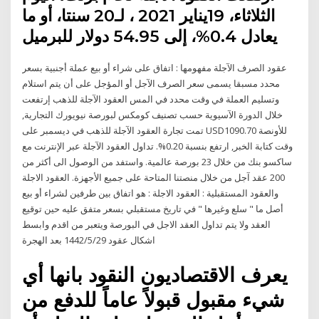
الثلاثاء، 19يناير 2021 ، لـ20 سنتا، أو ما
يعادل 0.4%، إلى 54.95 دولار للبرميل
عقود الصرف الآجلة مفهومها : اتفاق على شراء أو بيع عملة أجنبية بسعر
محدد مسبقا يسمى سعر الصرف الآجل أو المؤجل على أن يتم استلام
وتسليم العملة في وقت محدد في المس العقود الآجلة للذهب إرتفعت
خلال الدورة الآسيوية حسب تصنيف كومكس لبورصة نيويورك التجارية,
تمت تجارة العقود الآجلة للذهب في ديسمبر على USD1090.70 للأونصة
وقت كتابة الخبر, ارتفع بنسبة 0.20%. تداول العقود الآجلة عبر الإنترنت مع
ساكسو بنك من خلال 23 بورصة عالمية. واستفد من الوصول الى أكثر من
200 عقد آجل من خلال منصتنا المتاحة على جميع الأجهزة. العقود الاجلة
والعقود المستقبلية : العقود الاجلة : هو اتفاق بين طرفين لشراء أو بيع
أصل ما " سلع وغيرها " في تاريخ مستقبلي بسعر متفق عليه حين توقيع
العقد ولا يتم تداول العقد الاجل في البورصة ويتعبر من اقدم وابسط
اشكال عقود 29‏‏/5‏‏/1442 بعد الهجرة
يعرف الاقتصاديون النقود بانها أي
شيء مقبول قبولاً عاماً للدفع من